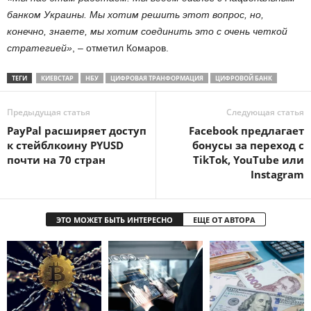
банком Украины. Мы хотим решить этот вопрос, но,
конечно, знаете, мы хотим соединить это с очень четкой
стратегией»
, – отметил Комаров.
ТЕГИ
КИЕВСТАР
НБУ
ЦИФРОВАЯ ТРАНФОРМАЦИЯ
ЦИФРОВОЙ БАНК
Предыдущая статья
Следующая статья
PayPal расширяет доступ
Facebook предлагает
к стейблкоину PYUSD
бонусы за переход с
почти на 70 стран
TikTok, YouTube или
Instagram
ЭТО МОЖЕТ БЫТЬ ИНТЕРЕСНО
ЕЩЕ ОТ АВТОРА