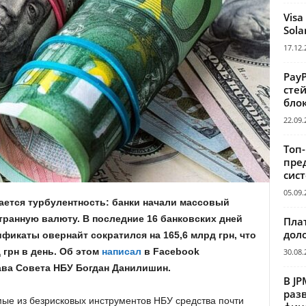
Visa
Sola
17.12.
Pay
сте
бло
22.09.
Топ
пре
сис
05.09.
ется турбулентность: банки начали массовый
транную валюту. В последние 16 банковских дней
Пла
дол
икаты овернайт сократился на 165,6 млрд грн, что
 грн в день. Об этом
написал
в Facebook
30.08.
ава Совета НБУ Богдан Данилишин.
В JP
раз
е из безрисковых инструментов НБУ средства почти