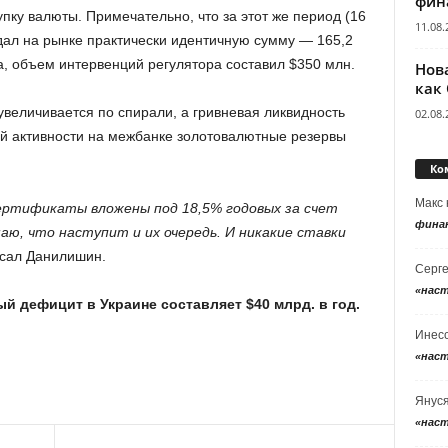
фин
ку валюты. Примечательно, что за этот же период (16
11.08.
ал на рынке практически идентичную сумму — 165,2
та, объем интервенций регулятора составил $350 млн.
Нов
как
 увеличивается по спирали, а гривневая ликвидность
02.08.
кой активности на межбанке золотовалютные резервы
Ко
Макс
ертификаты вложены под 18,5% годовых за счет
фина
аю, что наступит и их очередь. И никакие ставки
исал Данилишин.
Серг
«нас
й дефицит в Украине составляет $40 млрд. в год.
Инес
«нас
Янус
«нас