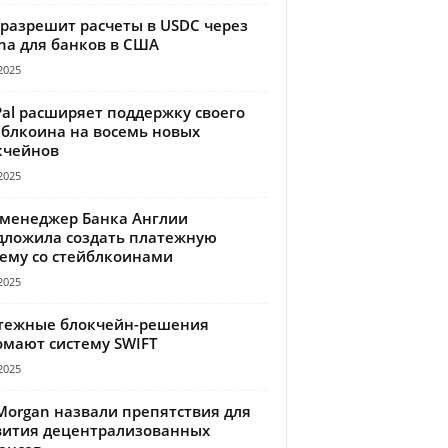
 разрешит расчеты в USDC через
na для банков в США
2025
Pal расширяет поддержку своего
йблкоина на восемь новых
кчейнов
2025
-менеджер Банка Англии
дложила создать платежную
тему со стейблкоинами
2025
тежные блокчейн-решения
омают систему SWIFT
2025
Morgan назвали препятствия для
вития децентрализованных