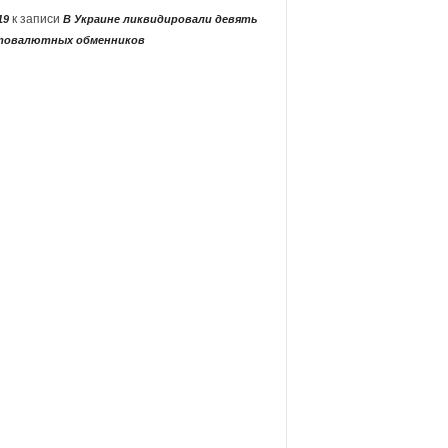
к записи
19
В Украине ликвидировали девять
товалютных обменников