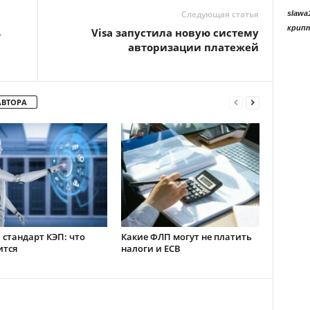
Следующая статья
slawa
крип
ь
Visa запустила новую систему
авторизации платежей
АВТОРА
стандарт КЭП: что
Какие ФЛП могут не платить
ится
налоги и ЕСВ