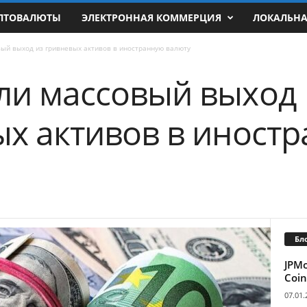
ПТОВАЛЮТЫ
ЭЛЕКТРОННАЯ КОММЕРЦИЯ
ЛОКАЛЬН
ый выход из гривневых активов в иностранную валюту
ли массовый выход
ых активов в иност
Бл
JPM
Coin
07.01.