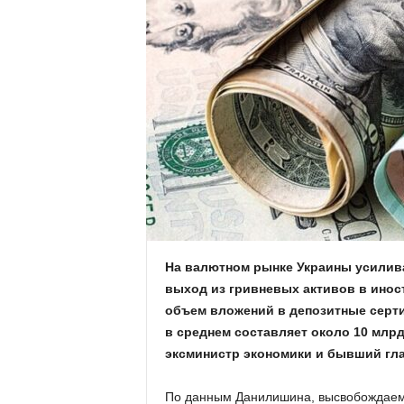
.
c
o
m
.
u
a
На валютном рынке Украины усилива
выход из гривневых активов в инос
объем вложений в депозитные сертиф
в среднем составляет около 10 млрд
эксминистр экономики и бывший гл
По данным Данилишина, высвобождаемы