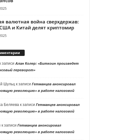
ансов
2025
ая валютная война сверхдержав:
 США и Китай делят криптомир
2025
мментарии
к записи
Алан Колер: «Биткоин произведет
нсовый переворот»
ей Шульц
к записи
Гетманцев анонсировал
тоящую революцию» в работе налоговой
са Беляева
к записи
Гетманцев анонсировал
тоящую революцию» в работе налоговой
я
к записи
Гетманцев анонсировал
тоящую революцию» в работе налоговой