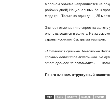
в полном объеме направляются на покуп
рабочих дней) Национальный банк прод
млрд грн. Только за один день, 25 мар
Эксперт отмечает, что спрос на валюту
очень выводится в валюту. Из-за высо
страны иссякают быстрыми темпами.
«Остаются срочные 3-месячные депс
срочных депозитов вкладчиков. Но дум
этот процесс не остановят»
, — нап
По его словам, структурный валютны
ТЕГИ
БАНК
ВАЛЮТА
ВКЛАДЫ
ГРИВНА