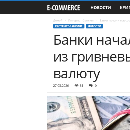
НОВОСТИ
КРИ
e
-
Домой
Интернет-банкинг
Банки начали массов
ИНТЕРНЕТ-БАНКИНГ
НОВОСТИ
Банки нача
C
o
из гривнев
m
валюту
m
e
27.03.2026
31
0
r
c
e