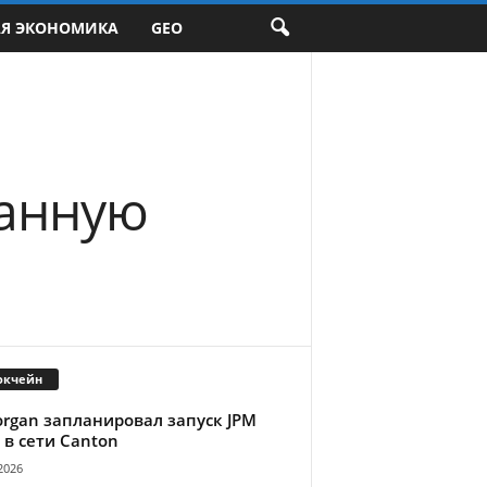
АЯ ЭКОНОМИКА
GEO
ранную
окчейн
organ запланировал запуск JPM
 в сети Canton
2026