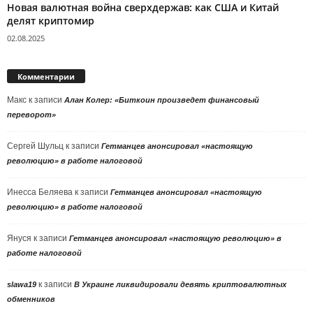
Новая валютная война сверхдержав: как США и Китай
делят криптомир
02.08.2025
Комментарии
Макс
к записи
Алан Колер: «Биткоин произведет финансовый
переворот»
Сергей Шульц
к записи
Гетманцев анонсировал «настоящую
революцию» в работе налоговой
Инесса Беляева
к записи
Гетманцев анонсировал «настоящую
революцию» в работе налоговой
Януся
к записи
Гетманцев анонсировал «настоящую революцию» в
работе налоговой
к записи
slawa19
В Украине ликвидировали девять криптовалютных
обменников