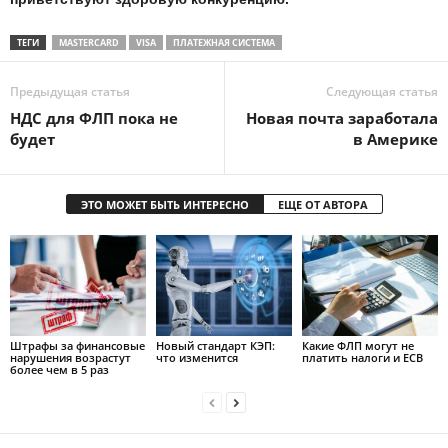
ТЕГИ
MASTERCARD
VISA
ПЛАТЕЖНАЯ СИСТЕМА
Предыдущая статья
Следующая статья
НДС для ФЛП пока не
Новая почта заработала
будет
в Америке
ЭТО МОЖЕТ БЫТЬ ИНТЕРЕСНО
ЕЩЕ ОТ АВТОРА
Штрафы за финансовые
Новый стандарт КЭП:
Какие ФЛП могут не
нарушения возрастут
что изменится
платить налоги и ЕСВ
более чем в 5 раз