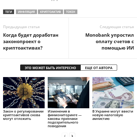
ТЕГИ
ИНФЛЯЦИЯ
КРИПТОАКТИВ
ТОКЕН
Предыдущая статья
Следующая статья
Когда будет доработан
Monobank упростил
законопроект о
оплату счетов с
криптоактивах?
помощью ИИ
ЭТО МОЖЕТ БЫТЬ ИНТЕРЕСНО
ЕЩЕ ОТ АВТОРА
Закон о регулировании
Изменения в
В Украине могут ввести
криптоактивов снова
финмониторинге —
новую налоговую
могут отложить
каковы признаки
амнистию
подозрительного
поведения