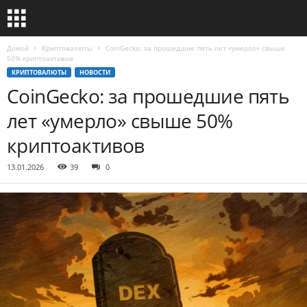
Домой
Криптовалюты
CoinGecko: за прошедшие пять лет «умерло» свыше
50% криптоактивов
КРИПТОВАЛЮТЫ
НОВОСТИ
CoinGecko: за прошедшие пять
лет «умерло» свыше 50%
криптоактивов
13.01.2026
39
0