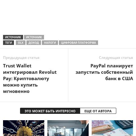
ИСТОЧНИК
ИСТОЧНИК
ТЕГИ
OLX
ДОХОД
НАЛОГИ
ЦИФРОВАЯ ПЛАТФОРМА
Предыдущая статья
Следующая статья
Trust Wallet
PayPal планирует
интегрировал Revolut
запустить собственный
Pay: Криптовалюту
банк в США
можно купить
мгновенно
ЭТО МОЖЕТ БЫТЬ ИНТЕРЕСНО
ЕЩЕ ОТ АВТОРА