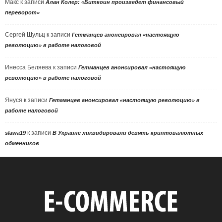
Макс
к записи
Алан Колер: «Биткоин произведет финансовый
переворот»
Сергей Шульц
к записи
Гетманцев анонсировал «настоящую
революцию» в работе налоговой
Инесса Беляева
к записи
Гетманцев анонсировал «настоящую
революцию» в работе налоговой
Януся
к записи
Гетманцев анонсировал «настоящую революцию» в
работе налоговой
к записи
slawa19
В Украине ликвидировали девять криптовалютных
обменников