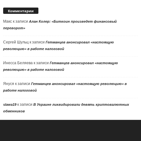
Комментарии
Макс
к записи
Алан Колер: «Биткоин произведет финансовый
переворот»
Сергей Шульц
к записи
Гетманцев анонсировал «настоящую
революцию» в работе налоговой
Инесса Беляева
к записи
Гетманцев анонсировал «настоящую
революцию» в работе налоговой
Януся
к записи
Гетманцев анонсировал «настоящую революцию» в
работе налоговой
к записи
slawa19
В Украине ликвидировали девять криптовалютных
обменников