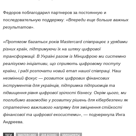
Федоров поблагодарил партнеров за постоянную и
последовательную поддержку:
«Впереди еще больше важных
результатов».
«Протягом багатьох років Mastercard співпрацює з урядами
різних країн, підтримуючи їх на шляху цифрової
трансформації. В Україні разом із Мінцифрою ми системно
реалізуємо ініціативи, що сприяють цифровому поступу
країни, і раді розпочати новий етап нашої співпраці. Наш
незмінний фокус — розвиток цифрових фінансових
інструментів для українців, підтримка підприємців та
підвищення рівня цифрової зрілості бізнесу. Окрім цього, ми
поглибимо взаємодію у розвитку рішень для кібербезпеки як
стратегічно важливого напряму для зміцнення стійкості
фінансової та цифрової екосистеми»
, — подчеркнула Инга
Андреева.
ТЕГИ
MASTERCARD
ДІЯ.БІЗНЕС
МИНЦИФРЫ