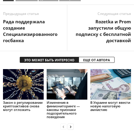
Предыдущая статья
Следующая статья
Рада поддержала
Rozetka и Prom
создание
запустили общую
Специализированного
подписку с бесплатной
госбанка
доставкой
ЭТО МОЖЕТ БЫТЬ ИНТЕРЕСНО
ЕЩЕ ОТ АВТОРА
Закон о регулировании
Изменения в
В Украине могут ввести
криптоактивов снова
финмониторинге —
новую налоговую
могут отложить
каковы признаки
амнистию
подозрительного
поведения