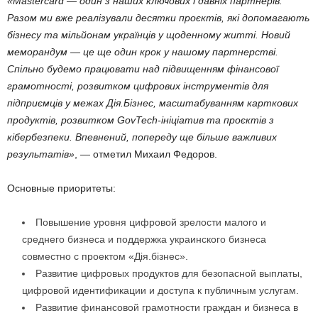
«Masterсard — один з наших ключових і давніх партнерів.
Разом ми вже реалізували десятки проєктів, які допомагають
бізнесу та мільйонам українців у щоденному житті. Новий
меморандум — це ще один крок у нашому партнерстві.
Спільно будемо працювати над підвищенням фінансової
грамотності, розвитком цифрових інструментів для
підприємців у межах Дія.Бізнес, масштабуванням карткових
продуктів, розвитком GovTech-ініціатив та проєктів з
кібербезпеки. Впевнений, попереду ще більше важливих
результатів»
, — отметил Михаил Федоров.
Основные приоритеты:
Повышение уровня цифровой зрелости малого и
среднего бизнеса и поддержка украинского бизнеса
совместно с проектом «Дія.бізнес».
Развитие цифровых продуктов для безопасной выплаты,
цифровой идентификации и доступа к публичным услугам.
Развитие финансовой грамотности граждан и бизнеса в