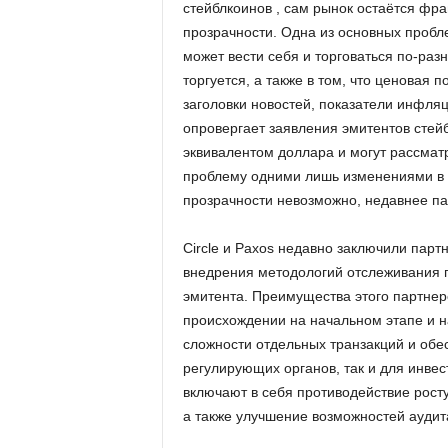
стейблкоинов , сам рынок остаётся фра
прозрачности. Одна из основных пробле
может вести себя и торговаться по-разн
торгуется, а также в том, что ценовая
заголовки новостей, показатели инфляц
опровергает заявления эмитентов стейб
эквивалентом доллара и могут рассматр
проблему одними лишь изменениями в 
прозрачности невозможно, недавнее па
Circle и Paxos недавно заключили партн
внедрения методологий отслеживания п
эмитента. Преимущества этого партне
происхождении на начальном этапе и н
сложности отдельных транзакций и обе
регулирующих органов, так и для инве
включают в себя противодействие росту
а также улучшение возможностей аудита