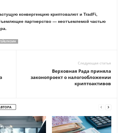
астущую конвергенцию криптовалют и TradFi,
еобъемлющее партнерство — неотъемлемой частью
ра.
ТЕЙБЛКОИН
Следующая статья
Верховная Рада приняла
з
законопроект о налогообложении
криптоактивов
АВТОРА