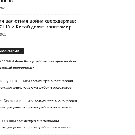
ансов
2025
ая валютная война сверхдержав:
 США и Китай делят криптомир
2025
мментарии
к записи
Алан Колер: «Биткоин произведет
нсовый переворот»
ей Шульц
к записи
Гетманцев анонсировал
тоящую революцию» в работе налоговой
са Беляева
к записи
Гетманцев анонсировал
тоящую революцию» в работе налоговой
я
к записи
Гетманцев анонсировал
тоящую революцию» в работе налоговой