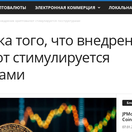
ПТОВАЛЮТЫ
ЭЛЕКТРОННАЯ КОММЕРЦИЯ
ЛОКАЛЬН
 внедрение криптовалют стимулируется госструктурами
а того, что внедре
т стимулируется
рами
Бл
JPM
Coin
07.01.