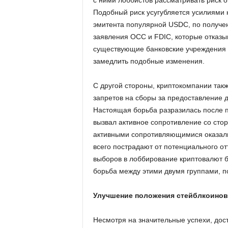
с ними лоббистов рассматривать риск о
Подобный риск усугубляется усилиями к
эмитента популярной USDC, по получе
заявления OCC и FDIC, которые отказы
существующие банковские учреждения 
замедлить подобные изменения.
С другой стороны, криптокомпании так
запретов на сборы за предоставление д
Настоящая борьба разразилась после п
вызвал активное сопротивление со сто
активными сопротивляющимися оказали
всего пострадают от потенциального от
выборов в лоббирование криптовалют 
борьба между этими двумя группами, по
Улучшение положения стейблкоинов
Несмотря на значительные успехи, дос