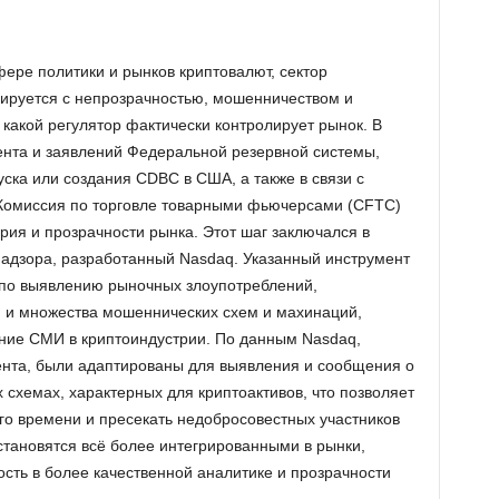
фере политики и рынков криптовалют, сектор
ируется с непрозрачностью, мошенничеством и
какой регулятор фактически контролирует рынок. В
дента и заявлений Федеральной резервной системы,
ка или создания CDBC в США, а также в связи с
Комиссия по торговле товарными фьючерсами (CFTC)
ия и прозрачности рынка. Этот шаг заключался в
адзора, разработанный Nasdaq. Указанный инструмент
по выявлению рыночных злоупотреблений,
 и множества мошеннических схем и махинаций,
ние СМИ в криптоиндустрии. По данным Nasdaq,
ента, были адаптированы для выявления и сообщения о
схемах, характерных для криптоактивов, что позволяет
го времени и пресекать недобросовестных участников
становятся всё более интегрированными в рынки,
сть в более качественной аналитике и прозрачности