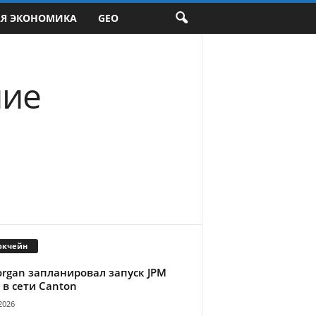
АЯ ЭКОНОМИКА
GEO
ние
окчейн
organ запланировал запуск JPM
 в сети Canton
2026