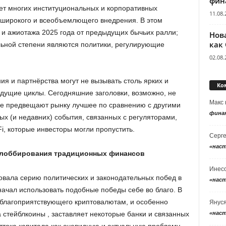
фин
ет многих институциональных и корпоративных
11.08.
 широкого и всеобъемлющего внедрения. В этом
а и ажиотажа 2025 года от предыдущих бычьих ралли;
Нов
как
льной степени являются политики, регулирующие
02.08.
ия и партнёрства могут не вызывать столь ярких и
Ко
ыдущие циклы. Сегодняшние заголовки, возможно, не
Макс
ле предвещают рынку лучшее по сравнению с другими
фина
х (и недавних) события, связанных с регуляторами,
i, которые инвесторы могли пропустить.
Серг
«нас
 лоббирования традиционных финансов
Инес
новала серию политических и законодательных побед в
«нас
 начал использовать подобные победы себе во благо. В
, благоприятствующего криптовалютам, и особенно
Янус
«нас
 стейблкоины , заставляет некоторые банки и связанных