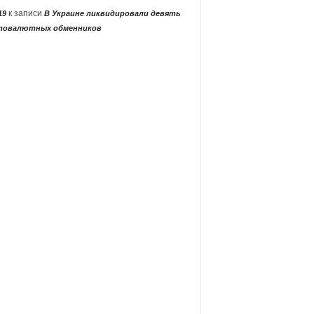
к записи
19
В Украине ликвидировали девять
товалютных обменников