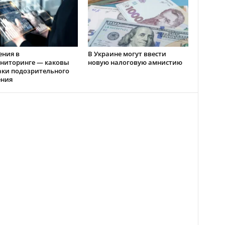
ения в
В Украине могут ввести
ниторинге — каковы
новую налоговую амнистию
аки подозрительного
ения