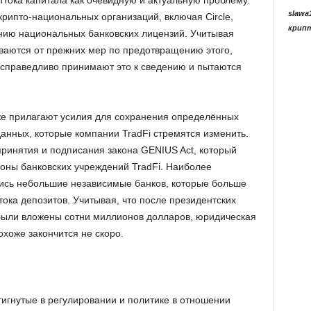
ттока капитала как очевидную и актуальную проблему.
slawa
рипто-национальных организаций, включая Circle,
крип
нию национальных банковских лицензий. Учитывая
ваются от прежних мер по предотвращению этого,
справедливо принимают это к сведению и пытаются
же прилагают усилия для сохранения определённых
анных, которые компании TradFi стремятся изменить.
ринятия и подписания закона GENIUS Act, который
роны банковских учреждений TradFi. Наиболее
сь небольшие независимые банков, которые больше
тока депозитов. Учитывая, что после президентских
были вложены сотни миллионов долларов, юридическая
хоже закончится не скоро.
тигнутые в регулировании и политике в отношении