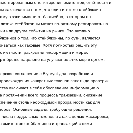
гментированным с точки зрения эмитентов, отчётности и
м заключается в том, что один и тот же стейблкоин
ому в зависимости от блокчейна, в котором он
 политика стейблкоины может по-разному реагировать на
ии или другие события на рынке. Это активно
лкоинов о том, что стейблкоины, по сути, являются
иваться как таковые. Хотя полностью решить эту
отчётности, раскрытии информации и мерах
ртнёрство нацелено на улучшение этих мер в целом.
ерское соглашение с Blyprynt для разработки и
роисхождения конкретных токенов вплоть до проверки
рства включают в себя обеспечение информации о
а протяжении всего процесса транзакции, снижение
спечение столь необходимой прозрачности как для
сторов. Основные задачи, требующие решения,
 числа поддельных токенов и атак с целью маскировки,
 эмитентов стейблкоинов и транзакций с ними.