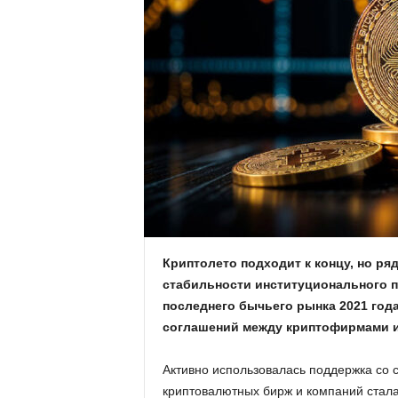
.
c
o
m
.
u
a
Криптолето подходит к концу, но ря
стабильности институционального пр
последнего бычьего рынка 2021 год
соглашений между криптофирмами и 
Активно использовалась поддержка со 
криптовалютных бирж и компаний стал