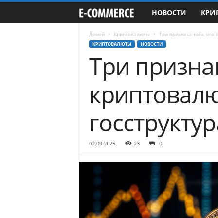
НОВОСТИ
КРИ
e
-
Домой
Криптовалюты
Три признака того, что
КРИПТОВАЛЮТЫ
НОВОСТИ
Три признак
C
o
криптовалю
m
госструкту
m
e
02.09.2025
23
0
r
c
e