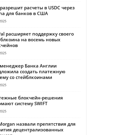
 разрешит расчеты в USDC через
na для банков в США
2025
Pal расширяет поддержку своего
йблкоина на восемь новых
кчейнов
2025
-менеджер Банка Англии
дложила создать платежную
тему со стейблкоинами
2025
тежные блокчейн-решения
омают систему SWIFT
2025
Morgan назвали препятствия для
вития децентрализованных