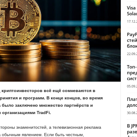
Visa
Sola
17.12.
Pay
сте
бло
22.09.
Топ
пре
сис
05.09.
д криптоинвесторов всё ещё сомневаются в
инятия и программ. В конце концов, во время
Пла
дол
а было заключено множество партнёрств и
организациями TradFi.
30.08.
В JP
стороны знаменитостей, а телевизионная реклама
раз
а обычным явлением. Если быть честным,