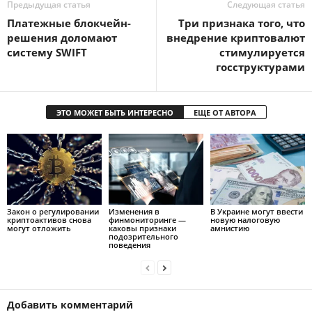
Предыдущая статья
Следующая статья
Платежные блокчейн-
Три признака того, что
решения доломают
внедрение криптовалют
систему SWIFT
стимулируется
госструктурами
ЭТО МОЖЕТ БЫТЬ ИНТЕРЕСНО
ЕЩЕ ОТ АВТОРА
Закон о регулировании
Изменения в
В Украине могут ввести
криптоактивов снова
финмониторинге —
новую налоговую
могут отложить
каковы признаки
амнистию
подозрительного
поведения
Добавить комментарий