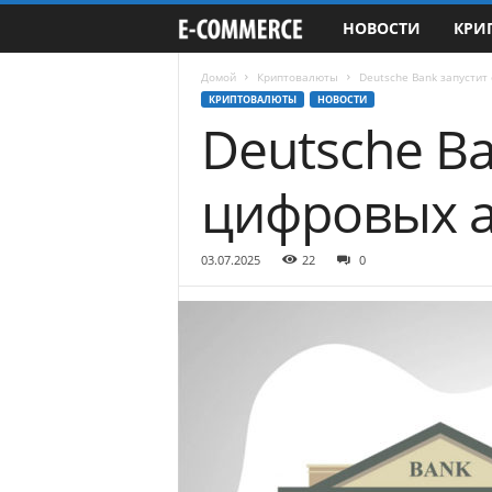
НОВОСТИ
КРИ
e
-
Домой
Криптовалюты
Deutsche Bank запустит
КРИПТОВАЛЮТЫ
НОВОСТИ
Deutsche B
C
o
цифровых а
m
03.07.2025
22
0
m
e
r
c
e