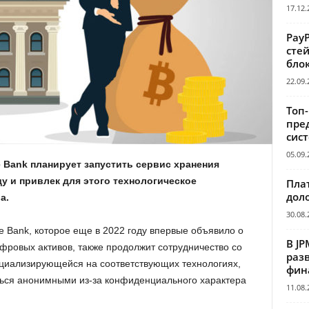
17.12.
Pay
сте
бло
22.09.
Топ
пре
сис
05.09.
 Bank планирует запустить сервис хранения
 и привлек для этого технологическое
Пла
дол
a.
30.08.
 Bank, которое еще в 2022 году впервые объявило о
В JP
фровых активов, также продолжит сотрудничество со
раз
ециализирующейся на соответствующих технологиях,
фин
ться анонимными из-за конфиденциального характера
11.08.