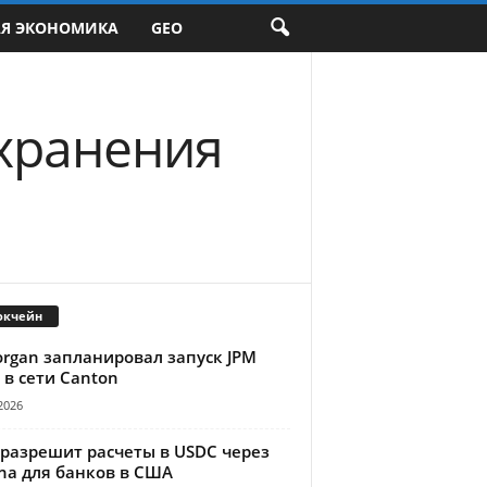
АЯ ЭКОНОМИКА
GEO
 хранения
окчейн
organ запланировал запуск JPM
 в сети Canton
2026
 разрешит расчеты в USDC через
na для банков в США