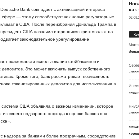
Нов
как
Deutsche Bank совпадает с активизацией интереса
 сфере — этому способствуют как новые регуляторные
02.08.
й климат в США. После переизбрания Дональда Трампа в
у президент США назначил сторонников криптовалют на
Ко
одвигает законодательное урегулирование
Макс
фина
чает возможности использования стейблкоинов и
Серг
депозитов. Это может включать выпуск собственного
«нас
ативах. Кроме того, банк рассматривает возможность
снове токенизированных депозитов для использования в
Инес
«нас
 система США объявила о важном изменении
, которое
Янус
«нас
 из своего надзорного подхода к оценке банков она
ска».
slawa
крип
с надзора за банками более прозрачным, сосредоточив