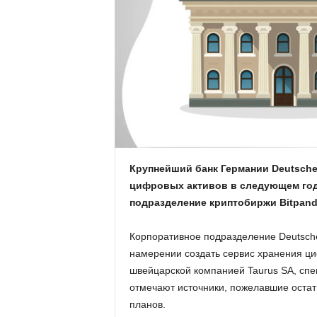
.
c
o
m
.
u
Крупнейший банк Германии Deutsche
цифровых активов в следующем году
a
подразделение криптобиржи Bitpand
Корпоративное подразделение Deutsche
намерении создать сервис хранения ци
швейцарской компанией Taurus SA, сп
отмечают источники, пожелавшие оста
планов.