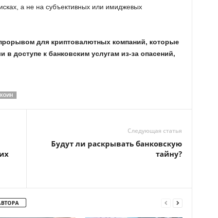
сках, а не на субъективных или имиджевых
прорывом для криптовалютных компаний, которые
и в доступе к банковским услугам из-за опасений,
ЛКОИН
Следующая статья
Будут ли раскрывать банковскую
их
тайну?
АВТОРА