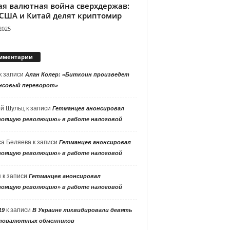
ая валютная война сверхдержав:
 США и Китай делят криптомир
2025
мментарии
к записи
Алан Колер: «Биткоин произведет
нсовый переворот»
ей Шульц
к записи
Гетманцев анонсировал
тоящую революцию» в работе налоговой
са Беляева
к записи
Гетманцев анонсировал
тоящую революцию» в работе налоговой
я
к записи
Гетманцев анонсировал
тоящую революцию» в работе налоговой
к записи
19
В Украине ликвидировали девять
товалютных обменников