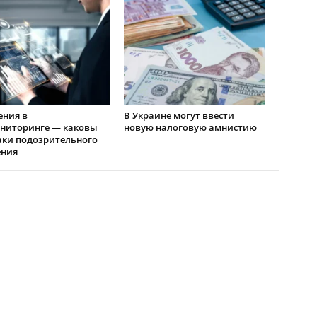
ения в
В Украине могут ввести
ниторинге — каковы
новую налоговую амнистию
аки подозрительного
ения