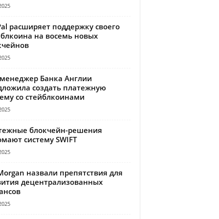
2025
Pal расширяет поддержку своего
йблкоина на восемь новых
кчейнов
2025
-менеджер Банка Англии
дложила создать платежную
тему со стейблкоинами
2025
тежные блокчейн-решения
омают систему SWIFT
2025
Morgan назвали препятствия для
вития децентрализованных
ансов
2025