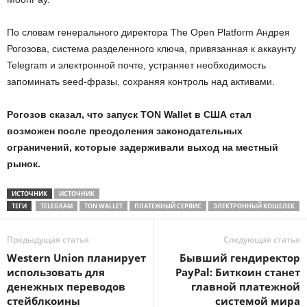
По словам генерального директора The Open Platform Андрея
Рогозова, система разделенного ключа, привязанная к аккаунту
Telegram и электронной почте, устраняет необходимость
запоминать seed-фразы, сохраняя контроль над активами.
Рогозов сказал, что запуск TON Wallet в США стал
возможен после преодоления законодательных
ограничений, которые задерживали выход на местный
рынок.
ИСТОЧНИК
ИСТОЧНИК
ТЕГИ
TELEGRAM
TON WALLET
ПЛАТЕЖНЫЙ СЕРВИС
ЭЛЕКТРОННЫЙ КОШЕЛЕК
Предыдущая статья
Следующая статья
Western Union планирует
Бывший гендиректор
использовать для
PayPal: Биткоин станет
денежных переводов
главной платежной
стейблкоины
системой мира