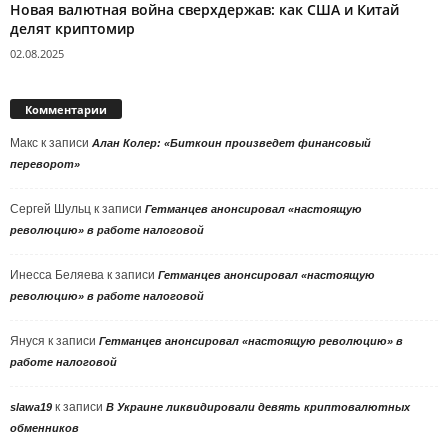
Новая валютная война сверхдержав: как США и Китай
делят криптомир
02.08.2025
Комментарии
Макс
к записи
Алан Колер: «Биткоин произведет финансовый
переворот»
Сергей Шульц
к записи
Гетманцев анонсировал «настоящую
революцию» в работе налоговой
Инесса Беляева
к записи
Гетманцев анонсировал «настоящую
революцию» в работе налоговой
Януся
к записи
Гетманцев анонсировал «настоящую революцию» в
работе налоговой
к записи
slawa19
В Украине ликвидировали девять криптовалютных
обменников