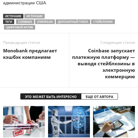
администрации США.
ИСТОЧНИК
ИСТОЧНИК
ТЕГИ
COINBASE
JPMORGAN
ДЕПОЗИТНЫЙ ТОКЕН
СТЕЙБЛКОИН
ЦИФРОВОЙ АКТИВ
Предыдущая статья
Следующая статья
Monobank предлагает
Coinbase запускает
кэшбэк компаниям
платежную платформу —
выводя стейблкоины в
электронную
коммерцию
ЭТО МОЖЕТ БЫТЬ ИНТЕРЕСНО
ЕЩЕ ОТ АВТОРА