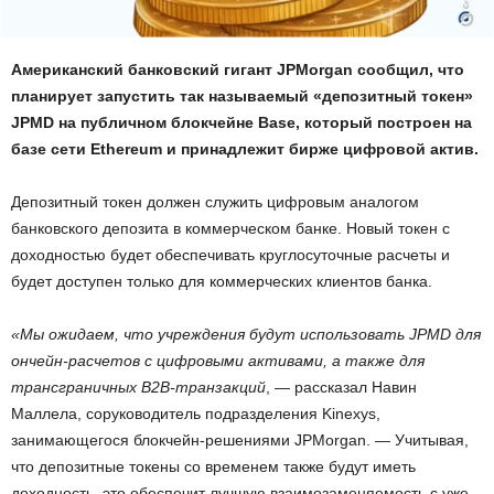
Американский банковский гигант JPMorgan сообщил, что
планирует запустить так называемый «депозитный токен»
JPMD на публичном блокчейне Base, который построен на
базе сети Ethereum и принадлежит бирже цифровой актив.
Депозитный токен должен служить цифровым аналогом
банковского депозита в коммерческом банке. Новый токен с
доходностью будет обеспечивать круглосуточные расчеты и
будет доступен только для коммерческих клиентов банка.
«Мы ожидаем, что учреждения будут использовать JPMD для
ончейн-расчетов с цифровыми активами, а также для
трансграничных B2B-транзакций
, — рассказал Навин
Маллела, соруководитель подразделения Kinexys,
занимающегося блокчейн-решениями JPMorgan. — Учитывая,
что депозитные токены со временем также будут иметь
доходность, это обеспечит лучшую взаимозаменяемость с уже