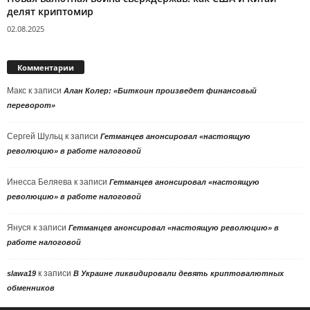
делят криптомир
02.08.2025
Комментарии
Макс
к записи
Алан Колер: «Биткоин произведет финансовый
переворот»
Сергей Шульц
к записи
Гетманцев анонсировал «настоящую
революцию» в работе налоговой
Инесса Беляева
к записи
Гетманцев анонсировал «настоящую
революцию» в работе налоговой
Януся
к записи
Гетманцев анонсировал «настоящую революцию» в
работе налоговой
к записи
slawa19
В Украине ликвидировали девять криптовалютных
обменников