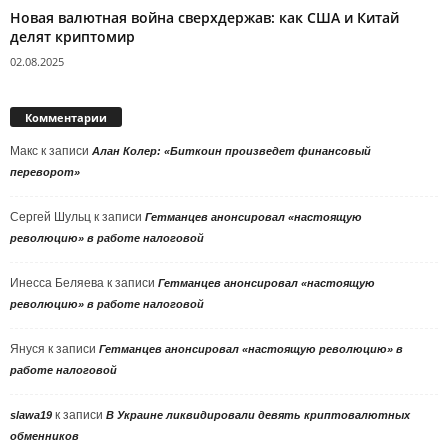
Новая валютная война сверхдержав: как США и Китай
делят криптомир
02.08.2025
Комментарии
Макс
к записи
Алан Колер: «Биткоин произведет финансовый
переворот»
Сергей Шульц
к записи
Гетманцев анонсировал «настоящую
революцию» в работе налоговой
Инесса Беляева
к записи
Гетманцев анонсировал «настоящую
революцию» в работе налоговой
Януся
к записи
Гетманцев анонсировал «настоящую революцию» в
работе налоговой
к записи
slawa19
В Украине ликвидировали девять криптовалютных
обменников