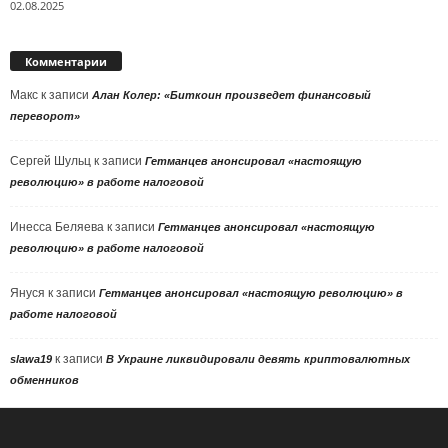
02.08.2025
Комментарии
Макс
к записи
Алан Колер: «Биткоин произведет финансовый
переворот»
Сергей Шульц
к записи
Гетманцев анонсировал «настоящую
революцию» в работе налоговой
Инесса Беляева
к записи
Гетманцев анонсировал «настоящую
революцию» в работе налоговой
Януся
к записи
Гетманцев анонсировал «настоящую революцию» в
работе налоговой
к записи
slawa19
В Украине ликвидировали девять криптовалютных
обменников