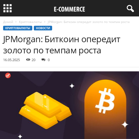
Домой
Криптовалюты
JPMorgan: Биткоин опередит золото по темпам роста
КРИПТОВАЛЮТЫ
НОВОСТИ
JPMorgan: Биткоин опередит
золото по темпам роста
16.05.2025
20
0