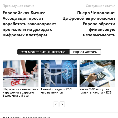
Предыдущая статья
Следующая статья
Европейская Бизнес
Пьеро Чиполлоне:
Ассоциация просит
Цифровой евро поможет
доработать законопроект
Европе обрести
про налоги на доходы с
финансовую
цифровых платформ
независимость
ЭТО МОЖЕТ БЫТЬ ИНТЕРЕСНО
ЕЩЕ ОТ АВТОРА
Штрафы за финансовые
Новый стандарт КЭП:
Какие ФЛП могут не
нарушения возрастут
что изменится
платить налоги и ЕСВ
более чем в 5 раз