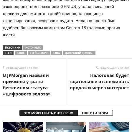
законопроект под названием GENIUS, устанавливающий
правила для эмитентов стейблкоинов, касающиеся
лицензирования, резервов и аудита. Недавно проект был
одобрен банковским комитетом Сената 18 голосами против
шести.
ИСТОЧНИК
ИСТОЧНИК
ТЕГИ
CBDC
СТЕЙБЛКОИН
США
ЦИФРОВОЙ ДОЛЛАР
Предыдущая статья
Следующая статья
В JPMorgan назвали
Налоговая будет
причины утраты
тщательнее отслеживать
биткоином статуса
продажи через интернет
«цифрового золота»
ЭТО МОЖЕТ БЫТЬ ИНТЕРЕСНО
ЕЩЕ ОТ АВТОРА