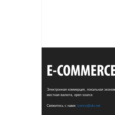
Электронная коммерция, локальная эконом
местная валюта, open source.
Свяжитесь с нами:
ivenco@ukr.net