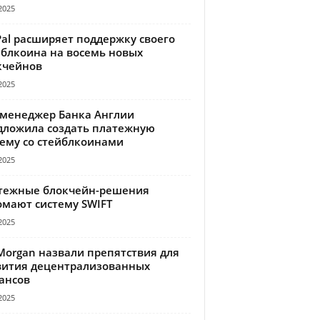
2025
Pal расширяет поддержку своего
йблкоина на восемь новых
кчейнов
2025
-менеджер Банка Англии
дложила создать платежную
тему со стейблкоинами
2025
тежные блокчейн-решения
омают систему SWIFT
2025
Morgan назвали препятствия для
вития децентрализованных
ансов
2025