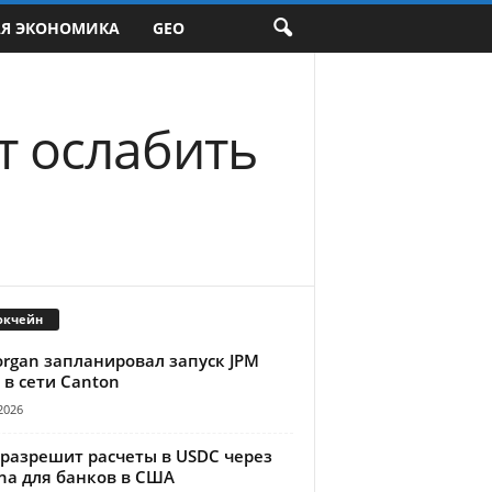
АЯ ЭКОНОМИКА
GEO
т ослабить
окчейн
organ запланировал запуск JPM
 в сети Canton
2026
 разрешит расчеты в USDC через
na для банков в США