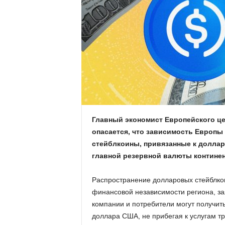
.
c
o
m
.
u
Главный экономист Европейского цен
опасается, что зависимость Европы
a
стейблкоины, привязанные к доллар
главной резервной валюты континен
Распространение долларовых стейблкои
финансовой независимости региона, за
компании и потребители могут получит
доллара США, не прибегая к услугам т