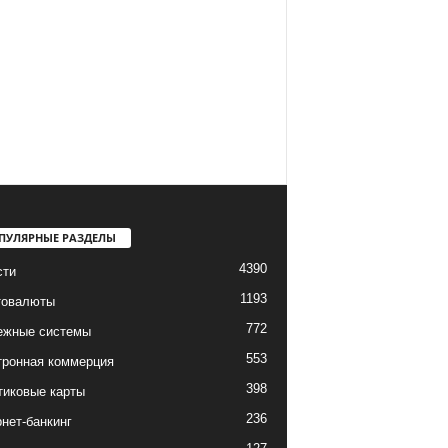
ПУЛЯРНЫЕ РАЗДЕЛЫ
4390
сти
1193
товалюты
772
ежные системы
553
тронная коммерция
398
тиковые карты
236
нет-банкинг