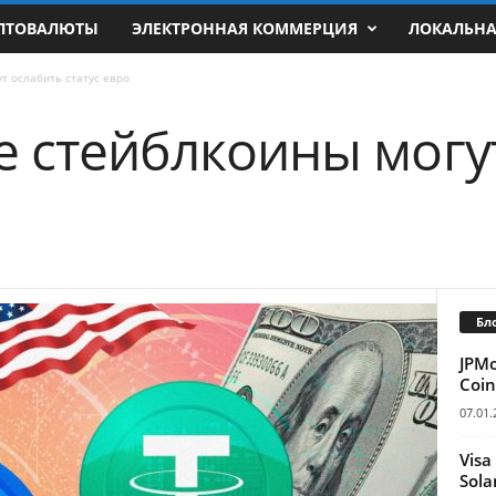
ПТОВАЛЮТЫ
ЭЛЕКТРОННАЯ КОММЕРЦИЯ
ЛОКАЛЬН
т ослабить статус евро
 стейблкоины могу
Бл
JPM
Coin
07.01.
Visa
Sola