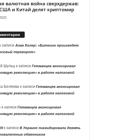
ая валютная война сверхдержав:
 США и Китай делят криптомир
2025
мментарии
к записи
Алан Колер: «Биткоин произведет
нсовый переворот»
ей Шульц
к записи
Гетманцев анонсировал
тоящую революцию» в работе налоговой
са Беляева
к записи
Гетманцев анонсировал
тоящую революцию» в работе налоговой
я
к записи
Гетманцев анонсировал
тоящую революцию» в работе налоговой
к записи
19
В Украине ликвидировали девять
товалютных обменников