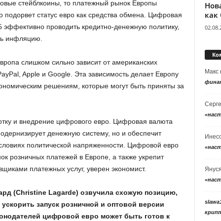
овые стейблкоины, то платежный рынок Европы
Нов
как
о подорвет статус евро как средства обмена. Цифровая
Б эффективно проводить кредитно-денежную политику,
02.08.
ть инфляцию.
Ко
вропа слишком сильно зависит от американских
Макс
ayPal, Apple и Google. Эта зависимость делает Европу
фина
кономическим решениям, которые могут быть приняты за
Серг
«нас
отку и внедрение цифрового евро. Цифровая валюта
модернизирует денежную систему, но и обеспечит
Инес
словиях политической напряженности. Цифровой евро
«нас
к розничных платежей в Европе, а также укрепит
вщиками платежных услуг, уверен экономист.
Янус
«нас
рд (Christine Lagarde) озвучила схожую позицию,
slawa
 ускорить запуск розничной и оптовой версии
крип
онодателей цифровой евро может быть готов к