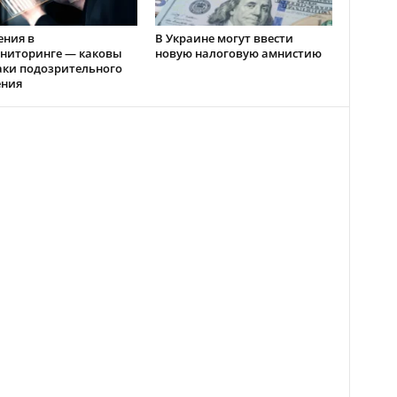
ения в
В Украине могут ввести
ниторинге — каковы
новую налоговую амнистию
аки подозрительного
ения