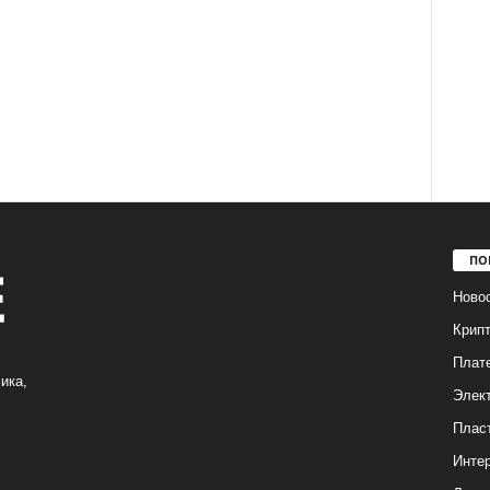
ПО
Ново
Крип
Плат
ика,
Элек
Плас
Интер