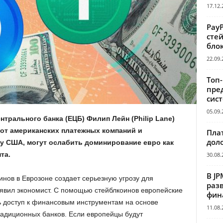
17.12.
Pay
сте
бло
22.09.
Топ
пре
сис
05.09.
трального банка (ЕЦБ) Филип Лейн (Philip Lane)
 от американских платежных компаний и
Пла
дол
у США, могут ослабить доминирование евро как
та.
30.08.
В JP
нов в Еврозоне создает серьезную угрозу для
раз
явил экономист. С помощью стейблкоинов европейские
фин
ь доступ к финансовым инструментам на основе
11.08.
радиционных банков. Если европейцы будут