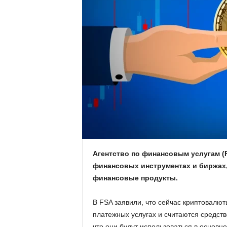
.
c
o
m
.
u
a
Агентство по финансовым услугам (
финансовых инструментах и биржах
финансовые продукты.
В FSA заявили, что сейчас криптовалют
платежных услугах и считаются средств
что они будут использоваться в основн