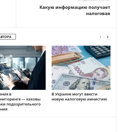
Какую информацию получает
налоговая
АВТОРА
ения в
В Украине могут ввести
ниторинге — каковы
новую налоговую амнистию
аки подозрительного
ения