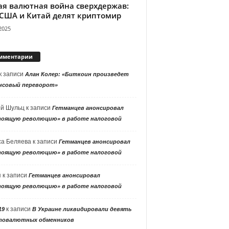
ая валютная война сверхдержав:
 США и Китай делят криптомир
2025
мментарии
к записи
Алан Колер: «Биткоин произведет
нсовый переворот»
ей Шульц
к записи
Гетманцев анонсировал
тоящую революцию» в работе налоговой
са Беляева
к записи
Гетманцев анонсировал
тоящую революцию» в работе налоговой
я
к записи
Гетманцев анонсировал
тоящую революцию» в работе налоговой
к записи
19
В Украине ликвидировали девять
товалютных обменников