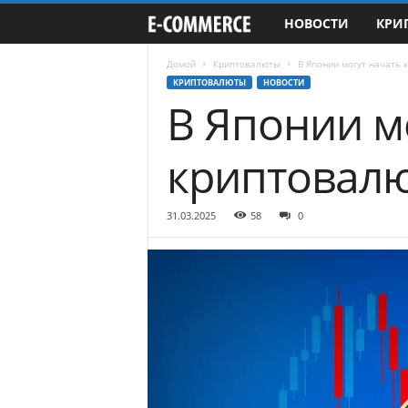
НОВОСТИ
КРИ
e
-
Домой
Криптовалюты
В Японии могут начать
КРИПТОВАЛЮТЫ
НОВОСТИ
В Японии м
C
o
криптовалю
m
31.03.2025
58
0
m
e
r
c
e