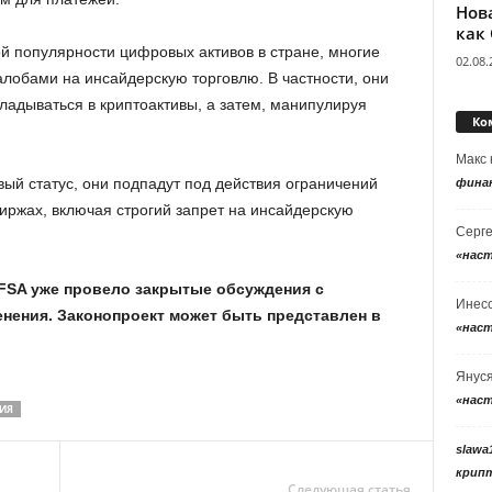
Нов
как
ой популярности цифровых активов в стране, многие
02.08.
алобами на инсайдерскую торговлю. В частности, они
ладываться в криптоактивы, а затем, манипулируя
Ко
Макс
вый статус, они подпадут под действия ограничений
фина
иржах, включая строгий запрет на инсайдерскую
Серг
«нас
 FSA уже провело закрытые обсуждения с
Инес
енения. Законопроект может быть представлен в
«нас
Янус
«нас
ИЯ
slawa
крип
Следующая статья