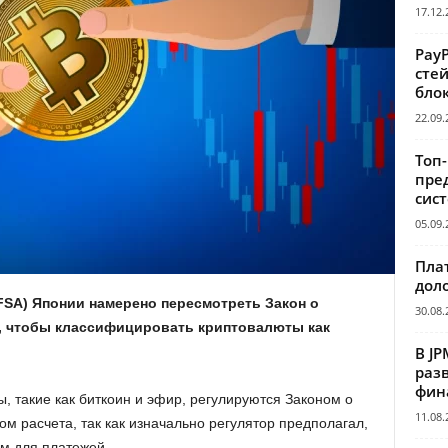
17.12.
Pay
сте
бло
22.09.
Топ
пре
сис
05.09.
Пла
дол
FSA) Японии намерено пересмотреть Закон о
30.08.
, чтобы классифицировать криптовалюты как
В JP
раз
фин
ы, такие как биткоин и эфир, регулируются Законом о
11.08.
ом расчета, так как изначально регулятор предполагал,
ом для платежей.