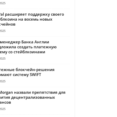
2025
Pal расширяет поддержку своего
йблкоина на восемь новых
кчейнов
2025
-менеджер Банка Англии
дложила создать платежную
тему со стейблкоинами
2025
тежные блокчейн-решения
омают систему SWIFT
2025
Morgan назвали препятствия для
вития децентрализованных
ансов
2025