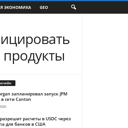
АЯ ЭКОНОМИКА
GEO
фицировать
 продукты
окчейн
organ запланировал запуск JPM
 в сети Canton
2026
 разрешит расчеты в USDC через
na для банков в США