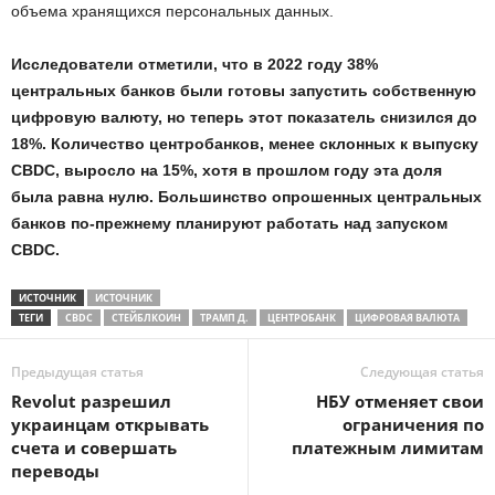
объема хранящихся персональных данных.
Исследователи отметили, что в 2022 году 38%
центральных банков были готовы запустить собственную
цифровую валюту, но теперь этот показатель снизился до
18%. Количество центробанков, менее склонных к выпуску
CBDC, выросло на 15%, хотя в прошлом году эта доля
была равна нулю. Большинство опрошенных центральных
банков по-прежнему планируют работать над запуском
CBDC.
ИСТОЧНИК
ИСТОЧНИК
ТЕГИ
CBDC
СТЕЙБЛКОИН
ТРАМП Д.
ЦЕНТРОБАНК
ЦИФРОВАЯ ВАЛЮТА
Предыдущая статья
Следующая статья
Revolut разрешил
НБУ отменяет свои
украинцам открывать
ограничения по
счета и совершать
платежным лимитам
переводы