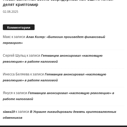
делят криптомир
02.08.2025
Комментарии
Макс
к записи
Алан Колер: «Биткоин произведет финансовый
переворот»
Сергей Шульц
к записи
Гетманцев анонсировал «настоящую
революцию» в работе налоговой
Инесса Беляева
к записи
Гетманцев анонсировал «настоящую
революцию» в работе налоговой
Януся
к записи
Гетманцев анонсировал «настоящую революцию» в
работе налоговой
к записи
slawa19
В Украине ликвидировали девять криптовалютных
обменников