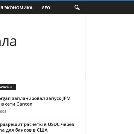
АЯ ЭКОНОМИКА
GEO
ала
окчейн
organ запланировал запуск JPM
 в сети Canton
2026
 разрешит расчеты в USDC через
na для банков в США