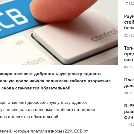
17.12.
Pay
сте
бло
22.09.
Топ
пре
сис
05.09.
 января отменяет добровольную уплату единого
Пла
вавшую после начала полномасштабного вторжения
дол
м снова становится обязательной.
30.08.
варя отменяет добровольную уплату единого
В JP
вшую после начала полномасштабного вторжения
раз
фин
нова становится обязательной.
11.08.
телей, которые платили взносы (22% ЕСВ от