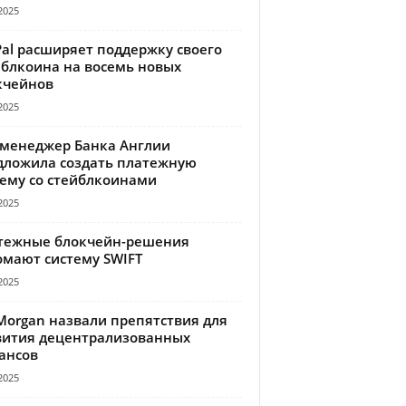
2025
Pal расширяет поддержку своего
йблкоина на восемь новых
кчейнов
2025
-менеджер Банка Англии
дложила создать платежную
тему со стейблкоинами
2025
тежные блокчейн-решения
омают систему SWIFT
2025
Morgan назвали препятствия для
вития децентрализованных
ансов
2025