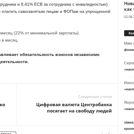
Нов
рудника и 8,41% ЕСВ за сотрудника с инвалидностью)
как
ся платить самозанятым лицам и ФОПам на упрощенной
02.08.
 месяц (22% от минимальной зарплаты).
Ко
 в месяц.
Макс
фина
авливает обязательность взносов независимо
деятельности.
Серг
«нас
Инес
«нас
Следующая статья
Янус
ко
Цифровая валюта Центробанка
«нас
посягает на свободу людей
slawa
крип