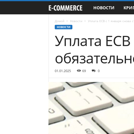
НОВОСТИ
КРИ
e
-
Домой
Новости
Уплата ЕСВ с 1 января снова 
НОВОСТИ
Уплата ЕСВ 
C
o
обязательн
m
01.01.2025
69
0
m
e
r
c
e