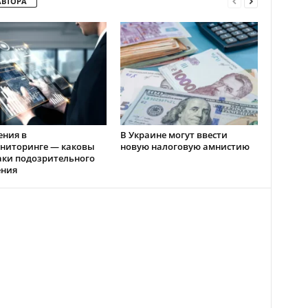
АВТОРА
ения в
В Украине могут ввести
ниторинге — каковы
новую налоговую амнистию
аки подозрительного
ения