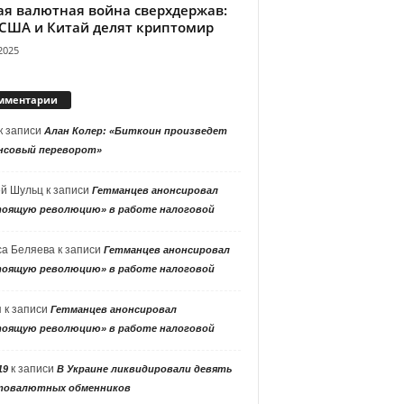
ая валютная война сверхдержав:
 США и Китай делят криптомир
2025
мментарии
к записи
Алан Колер: «Биткоин произведет
нсовый переворот»
ей Шульц
к записи
Гетманцев анонсировал
тоящую революцию» в работе налоговой
са Беляева
к записи
Гетманцев анонсировал
тоящую революцию» в работе налоговой
я
к записи
Гетманцев анонсировал
тоящую революцию» в работе налоговой
к записи
19
В Украине ликвидировали девять
товалютных обменников