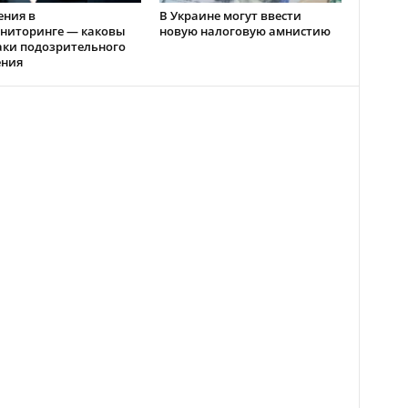
ения в
В Украине могут ввести
ниторинге — каковы
новую налоговую амнистию
аки подозрительного
ения