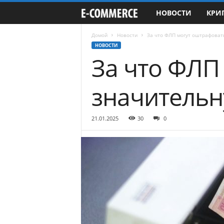
НОВОСТИ
КРИ
e
-
Домой
Новости
За что ФЛП могут оштрафоват
НОВОСТИ
За что ФЛП
C
o
значительн
m
21.01.2025
30
0
m
e
r
c
e