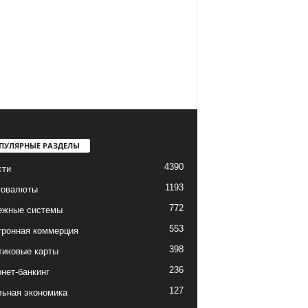
ПУЛЯРНЫЕ РАЗДЕЛЫ
4390
сти
1193
товалюты
772
ежные системы
553
тронная коммерция
398
тиковые карты
236
нет-банкинг
127
льная экономика