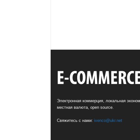
Электронная коммерция, локальная эконом
местная валюта, open source.
Свяжитесь с нами:
ivenco@ukr.net