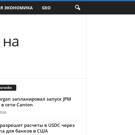
АЯ ЭКОНОМИКА
GEO
 на
окчейн
organ запланировал запуск JPM
 в сети Canton
2026
 разрешит расчеты в USDC через
na для банков в США