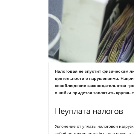
.
c
o
m
.
u
Налоговая не спустит физическим л
деятельности с нарушениями. Напри
a
несоблюдение законодательства гро
ошибки придется заплатить крупные
Неуплата налогов
Уклонение от уплаты налоговой нагрузк
собой не только штрафы, но и пеню, а 