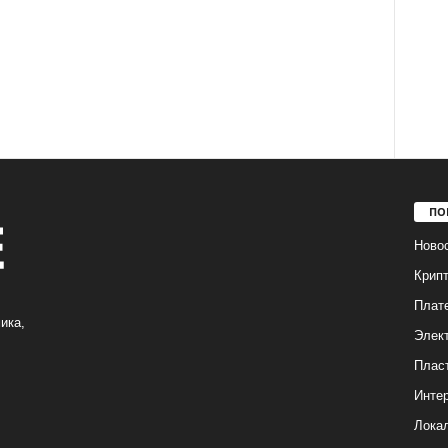
ПО
Ново
Крип
Плат
ика,
Элек
Плас
Интер
Лока