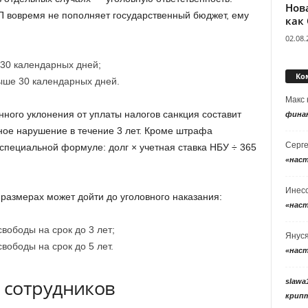
Нов
П вовремя не пополняет государственный бюджет, ему
как
02.08.
 30 календарных дней;
Ко
ыше 30 календарных дней.
Макс
ного уклонения от уплаты налогов санкция составит
фина
ное нарушение в течение 3 лет. Кроме штрафа
Серг
специальной формуле: долг × учетная ставка НБУ ÷ 365
«нас
Инес
 размерах может дойти до уголовного наказания:
«нас
вободы на срок до 3 лет;
Янус
вободы на срок до 5 лет.
«нас
 сотрудников
slawa
крип