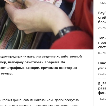
17.12.
Pay
сте
бло
22.09.
Топ
пре
сис
05.09.
ицам-предпринимателям ведение хозяйственной
мер, неподачу отчетности вовремя. За
Пла
дол
зят штрафные санкции, причем за некоторые
 суммы.
30.08.
В JP
раз
фин
11.08.
и грозит финансовым наказанием. Долги влекут за
в отдельных случаях — уголовную ответственность.