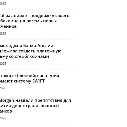
2025
Pal расширяет поддержку своего
йблкоина на восемь новых
кчейнов
2025
-менеджер Банка Англии
дложила создать платежную
тему со стейблкоинами
2025
тежные блокчейн-решения
омают систему SWIFT
2025
Morgan назвали препятствия для
вития децентрализованных
ансов
2025