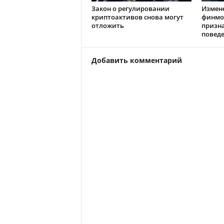
Закон о регулировании
Измен
криптоактивов снова могут
финмо
отложить
призн
повед
Добавить комментарий