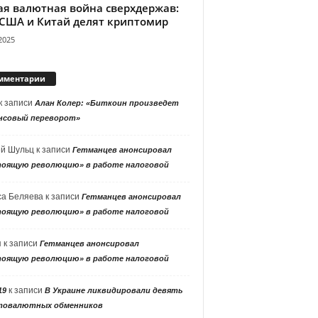
ая валютная война сверхдержав:
 США и Китай делят криптомир
2025
мментарии
к записи
Алан Колер: «Биткоин произведет
нсовый переворот»
ей Шульц
к записи
Гетманцев анонсировал
тоящую революцию» в работе налоговой
са Беляева
к записи
Гетманцев анонсировал
тоящую революцию» в работе налоговой
я
к записи
Гетманцев анонсировал
тоящую революцию» в работе налоговой
к записи
19
В Украине ликвидировали девять
товалютных обменников