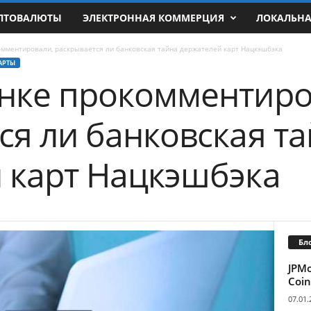
ПТОВАЛЮТЫ
ЭЛЕКТРОННАЯ КОММЕРЦИЯ
ЛОКАЛЬН
омментировали, раскрывается ли банковская тайна держателей карт Нацкэшбэка
АРТЫ
нке прокомментиро
ся ли банковская т
 карт Нацкэшбэка
Бл
JPM
Coin
07.01.