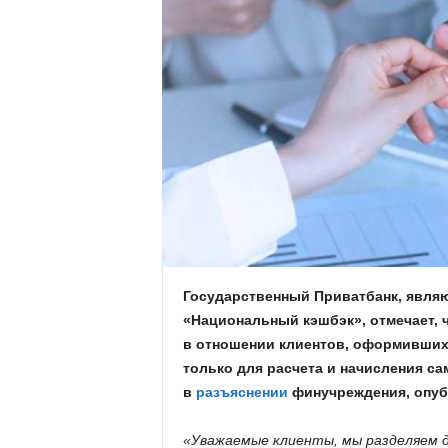
.
c
o
m
.
u
a
Государственный Приватбанк, явля
«Национальный кэшбэк», отмечает, 
в отношении клиентов, оформивших 
только для расчета и начисления са
в
разъяснении
финучреждения, опуб
«Уважаемые клиенты, мы разделяем до