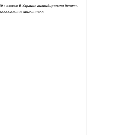
к записи
19
В Украине ликвидировали девять
товалютных обменников