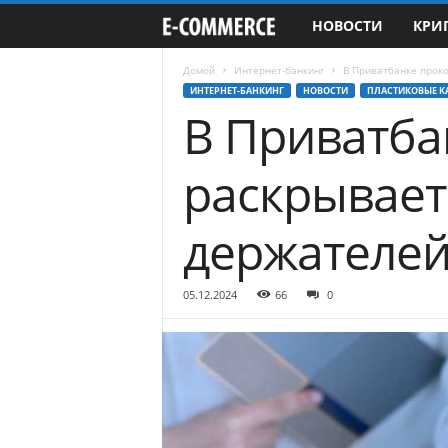
НОВОСТИ
КРИ
e
-
Домой
Интернет-банкинг
В Приватбанке прок
ИНТЕРНЕТ-БАНКИНГ
НОВОСТИ
ПЛАСТИКОВЫЕ К
В Приватба
C
o
раскрывает
m
держателей
m
e
05.12.2024
66
0
r
c
e