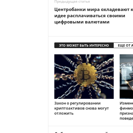
Предыдущая статья
Центробанки мира охладевают 
идее расплачиваться своими
цифровыми валютами
ЭТО МОЖЕТ БЫТЬ ИНТЕРЕСНО
ЕЩЕ ОТ 
Закон о регулировании
Измен
криптоактивов снова могут
финмо
отложить
призн
повед