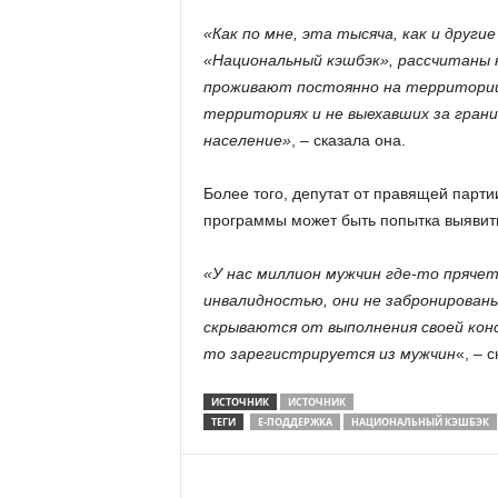
«Как по мне, эта тысяча, как и друг
«Национальный кэшбэк», рассчитаны 
проживают постоянно на территории
территориях и не выехавших за грани
население»
, – сказала она.
Более того, депутат от правящей парт
программы может быть попытка выявит
«У нас миллион мужчин где-то прячетс
инвалидностью, они не забронированы
скрываются от выполнения своей ко
то зарегистрируется из мужчин
«, – 
ИСТОЧНИК
ИСТОЧНИК
ТЕГИ
Е-ПОДДЕРЖКА
НАЦИОНАЛЬНЫЙ КЭШБЭК