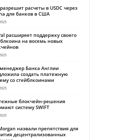
 разрешит расчеты в USDC через
na для банков в США
2025
Pal расширяет поддержку своего
йблкоина на восемь новых
кчейнов
2025
-менеджер Банка Англии
дложила создать платежную
тему со стейблкоинами
2025
тежные блокчейн-решения
омают систему SWIFT
2025
Morgan назвали препятствия для
вития децентрализованных