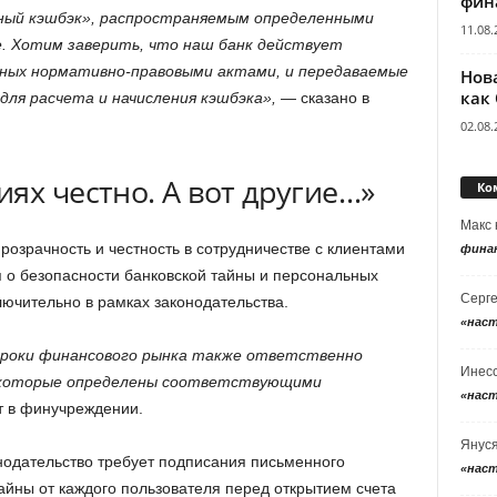
фин
ный кэшбэк», распространяемым определенными
11.08.
. Хотим заверить, что наш банк действует
нных нормативно-правовыми актами, и передаваемые
Нов
как
ля расчета и начисления кэшбэка»,
— сказано в
02.08.
ях честно. А вот другие…»
Ко
Макс
прозрачность и честность в сотрудничестве с клиентами
фина
я о безопасности банковской тайны и персональных
Серг
лючительно в рамках законодательства.
«нас
гроки финансового рынка также ответственно
Инес
 которые определены соответствующими
«нас
т в финучреждении.
Янус
онодательство требует подписания письменного
«нас
айны от каждого пользователя перед открытием счета