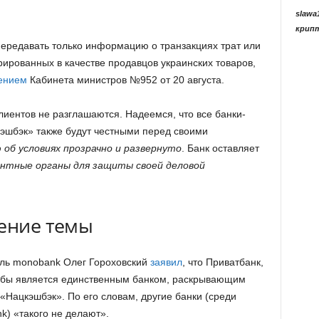
slawa
крип
передавать только информацию о транзакциях трат или
трированных в качестве продавцов украинских товаров,
ением
Кабинета министров №952 от 20 августа.
иентов не разглашаются. Надеемся, что все банки-
эшбэк» также будут честными перед своими
об условиях прозрачно и развернуто
. Банк оставляет
нтные органы для защиты своей деловой
дение темы
ель monobank Олег Гороховский
заявил
, что Приватбанк,
кобы является единственным банком, раскрывающим
«Нацкэшбэк». По его словам, другие банки (среди
k) «такого не делают».