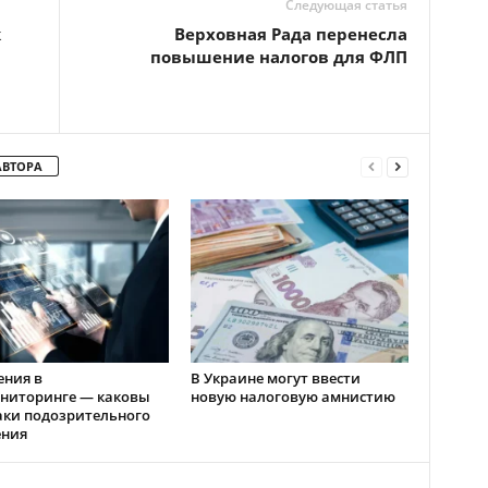
Следующая статья
к
Верховная Рада перенесла
повышение налогов для ФЛП
АВТОРА
ения в
В Украине могут ввести
ниторинге — каковы
новую налоговую амнистию
аки подозрительного
ения