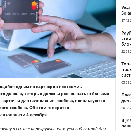
Visa
Sola
17.12.
Pay
сте
бло
22.09.
Топ
пре
сис
05.09.
ющийся одним из партнеров программы
что данные, которые должны раскрываться банками
Пла
дол
карточки для начисления кэшбэка, используются
мого кэшбэка. Об этом говорится
30.08.
ликованном 4 декабря.
В JP
раз
саду в связи с перекручиванием условий важной для