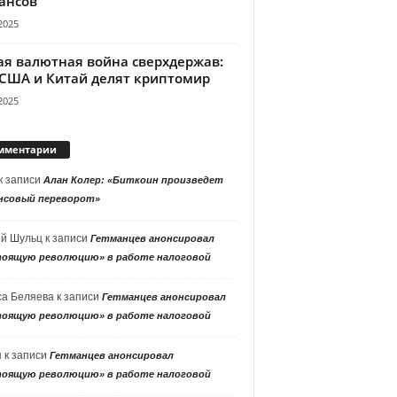
ансов
2025
ая валютная война сверхдержав:
 США и Китай делят криптомир
2025
мментарии
к записи
Алан Колер: «Биткоин произведет
нсовый переворот»
ей Шульц
к записи
Гетманцев анонсировал
тоящую революцию» в работе налоговой
са Беляева
к записи
Гетманцев анонсировал
тоящую революцию» в работе налоговой
я
к записи
Гетманцев анонсировал
тоящую революцию» в работе налоговой