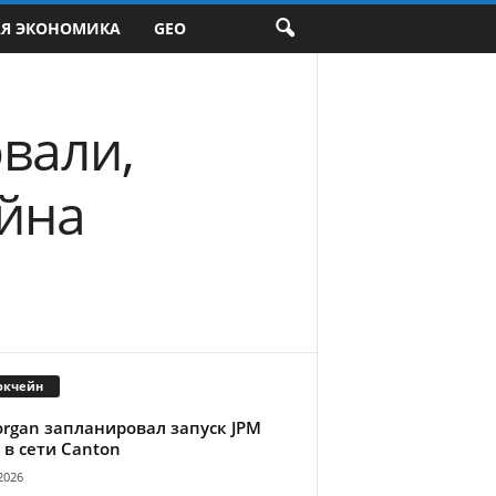
АЯ ЭКОНОМИКА
GEO
вали,
айна
окчейн
organ запланировал запуск JPM
 в сети Canton
2026