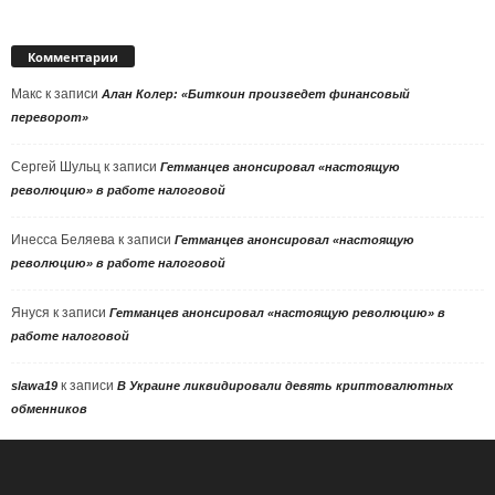
Комментарии
Макс
к записи
Алан Колер: «Биткоин произведет финансовый
переворот»
Сергей Шульц
к записи
Гетманцев анонсировал «настоящую
революцию» в работе налоговой
Инесса Беляева
к записи
Гетманцев анонсировал «настоящую
революцию» в работе налоговой
Януся
к записи
Гетманцев анонсировал «настоящую революцию» в
работе налоговой
к записи
slawa19
В Украине ликвидировали девять криптовалютных
обменников