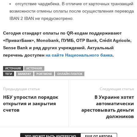
отсутствие чарджбека. В отличие от карточных транзакций
возможности отмены оплаты после осуществления перевода
IBAN 2 IBAN не предусмотрено.
Сегодня стандарт оплаты по QR-кодам поддерживают
«ПриватБанк», Monobank, ПУМБ, OTP Bank, Crédit Agricole,
Sense Bank и ряд других учреждений. Актуальный
перечень доступен
на сайте Национального банка
.
ИСТОЧНИК
ИСТОЧНИК
ТЕГИ
BANKPAY
PORTMONE
ОНЛАЙН-ПЛАТЕЖ
Предыдущая статья
Следующая статья
НБУ упростил порядок
В Украине хотят
открытия и закрытия
автоматически
счетов
арестовывать деньги
должников
ЭТО МОЖЕТ БЫТЬ ИНТЕРЕСНО
ЕЩЕ ОТ АВТОРА