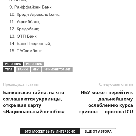
Райффайзен Банк;
Креди Агриколь Банк;
Укрсиббанк;
Кредобанк;
ОТП Банк;
Банк Пивденный;
ТАСкомбанк.
ИСТОЧНИК
ИСТОЧНИК
ТЕГИ
БАНКИ
НБУ
ФИНМОНИТОРИНГ
Предыдущая статья
Следующая статья
Банковская тайна: на что
НБУ может перейти к
соглашаются украинцы,
дальнейшему
открывая карту
ослаблению курса
«Национальный кешбэк»
гривны — прогноз ICU
ЭТО МОЖЕТ БЫТЬ ИНТЕРЕСНО
ЕЩЕ ОТ АВТОРА