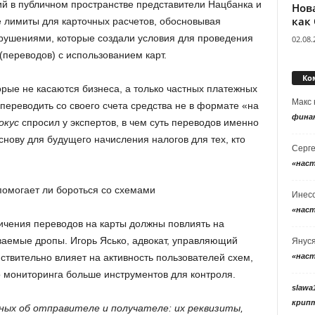
ий в публичном пространстве представители Нацбанка и
Нов
как
 лимиты для карточных расчетов, обосновывая
ушениями, которые создали условия для проведения
02.08.
переводов) с использованием карт.
Ко
орые не касаются бизнеса, а только частных платежных
Макс
и переводить со своего счета средства не в формате «на
фина
окус
спросил у экспертов, в чем суть переводов именно
снову для будущего начисления налогов для тех, кто
Серг
«нас
помогает ли бороться со схемами
Инес
«нас
ичения переводов на карты должны повлиять на
ываемые дропы. Игорь Ясько, адвокат, управляющий
Янус
«нас
йствительно влияет на активность пользователей схем,
о мониторинга больше инструментов для контроля.
slawa
крип
ых об отправителе и получателе: их реквизиты,