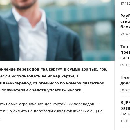
17.12.
Pay
сте
бло
22.09.
Топ
пре
сис
05.09.
ичение переводов «на карту» в сумме 150 тыс. грн.
если использовать не номер карты, а
Пла
дол
я IBAN-перевод от обычного по номеру платежной
 получателям средств уплатить налоги.
30.08.
В JP
вать новые ограничения для карточных переводов —
раз
тельно лимита на переводы с карт физических лиц на
фин
.
11.08.