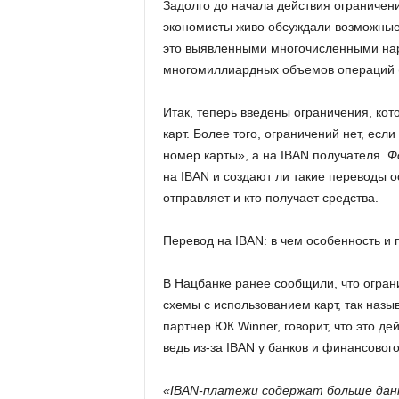
Задолго до начала действия ограничен
экономисты живо обсуждали возможные
это выявленными многочисленными нар
многомиллиардных объемов операций (
Итак, теперь введены ограничения, кот
карт. Более того, ограничений нет, есл
номер карты», а на IBAN получателя.
Ф
на IBAN и создают ли такие переводы о
отправляет и кто получает средства.
Перевод на IBAN: в чем особенность и 
В Нацбанке ранее сообщили, что огран
схемы с использованием карт, так наз
партнер ЮК Winner, говорит, что это де
ведь из-за IBAN у банков и финансовог
«IBAN-платежи содержат больше данн