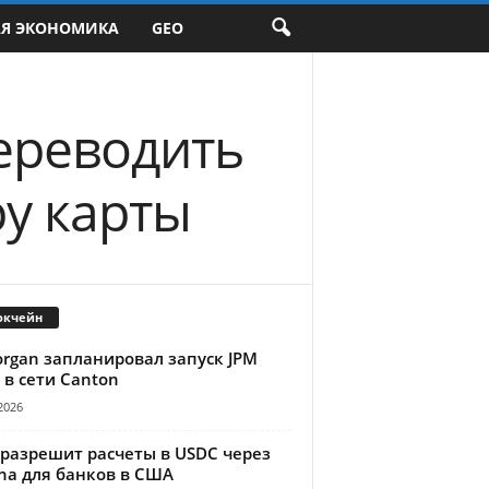
АЯ ЭКОНОМИКА
GEO
ереводить
ру карты
окчейн
organ запланировал запуск JPM
 в сети Canton
2026
 разрешит расчеты в USDC через
na для банков в США