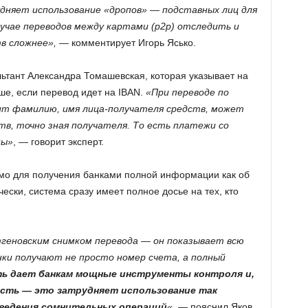
дняет использование «дропов» — подставных лиц для
учае переводов между картами (p2p) отследить и
в сложнее»,
— комментирует Игорь Ясько.
льтант Александра Томашевская, которая указывает на
ше, если перевод идет на IBAN.
«При переводе по
ит фамилию, имя лица-получателя средств, может
тв, точно зная получателя. То есть платежи со
ны»
, — говорит эксперт.
мо для получения банками полной информации как об
чески, система сразу имеет полное досье на тех, кто
геновским снимком перевода — он показывает всю
ки получают не просто номер счета, а полный
ть дает банкам мощные инструменты контроля и,
ость — это затрудняет использование так
оведения сомнительных операций
«,
— пояснил Яков