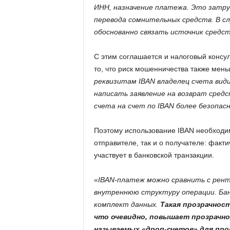
ИНН, назначение платежа. Это затру
перевода сомнительных средств. В сл
обоснованно связать источник средст
С этим соглашается и налоговый консу
то, что риск мошенничества также мень
реквизитам IBAN владелец счета вид
написать заявление на возврат средс
счета на счет по IBAN более безопас
Поэтому использование IBAN необходи
отправителе, так и о получателе: факти
участвует в банковской транзакции.
«IBAN-платеж можно сравнить с рент
внутреннюю структуру операции. Бан
комплект данных.
Такая прозрачнос
что очевидно, повышает прозрачн
называемых «дроп-счетов» для пр