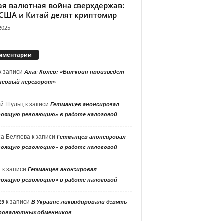
ая валютная война сверхдержав:
 США и Китай делят криптомир
2025
мментарии
к записи
Алан Колер: «Биткоин произведет
нсовый переворот»
ей Шульц
к записи
Гетманцев анонсировал
тоящую революцию» в работе налоговой
са Беляева
к записи
Гетманцев анонсировал
тоящую революцию» в работе налоговой
я
к записи
Гетманцев анонсировал
тоящую революцию» в работе налоговой
к записи
19
В Украине ликвидировали девять
товалютных обменников