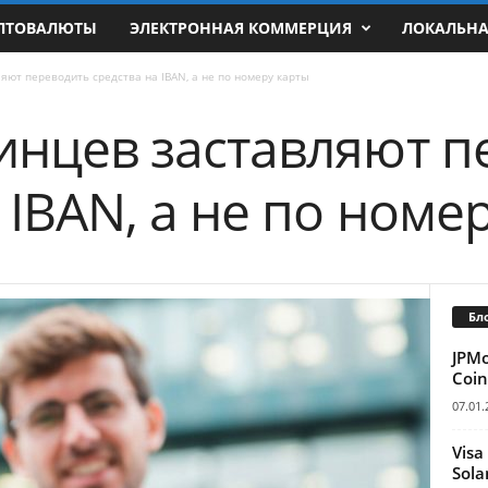
ПТОВАЛЮТЫ
ЭЛЕКТРОННАЯ КОММЕРЦИЯ
ЛОКАЛЬН
яют переводить средства на IBAN, а не по номеру карты
инцев заставляют п
 IBAN, а не по номе
Бл
JPM
Coin
07.01.
Visa
Sola