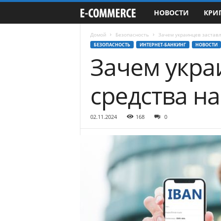
НОВОСТИ
КРИ
e
-
Домой
Безопасность
Зачем украинцев заставл
БЕЗОПАСНОСТЬ
ИНТЕРНЕТ-БАНКИНГ
НОВОСТИ
Зачем укра
C
o
средства на
m
02.11.2024
168
0
m
e
r
c
e