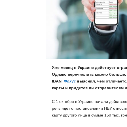
.
c
o
m
.
u
Уже месяц в Украине действует огран
Однако перечислить можно больше, 
a
IBAN.
Фокус
выяснил, чем отличаетс
карты и придется ли отправителям и
С 1 октября в Украине начали действо
речь идет о постановлении НБУ относи
карту другого лица в сумме 150 тыс. грн