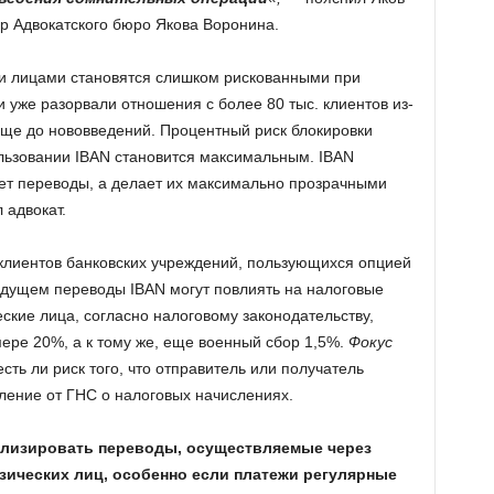
р Адвокатского бюро Якова Воронина.
ми лицами становятся слишком рискованными при
и уже разорвали отношения с более 80 тыс. клиентов из-
 еще до нововведений. Процентный риск блокировки
ользовании IBAN становится максимальным. IBAN
ет переводы, а делает их максимально прозрачными
 адвокат.
 клиентов банковских учреждений, пользующихся опцией
будущем переводы IBAN могут повлиять на налоговые
ские лица, согласно налоговому законодательству,
ере 20%, а к тому же, еще военный сбор 1,5%.
Фокус
сть ли риск того, что отправитель или получатель
ление от ГНС о налоговых начислениях.
ализировать переводы, осуществляемые через
зических лиц, особенно если платежи регулярные