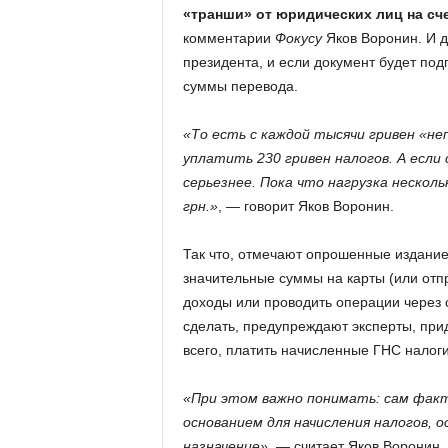
«транши» от юридических лиц на сч
комментарии
Фокусу
Яков Воронин. И д
президента, и если документ будет под
суммы перевода.
«То есть с каждой тысячи гривен «н
уплатить 230 гривен налогов. А если
серьезнее. Пока что нагрузка несколь
грн.»
, — говорит Яков Воронин.
Так что, отмечают опрошенные издание
значительные суммы на карты (или отп
доходы или проводить операции через 
сделать, предупреждают эксперты, при
всего, платить начисленные ГНС налоги
«При этом важно понимать: сам факт
основанием для начисления налогов, о
назначение»
, — считает Яков Воронин.