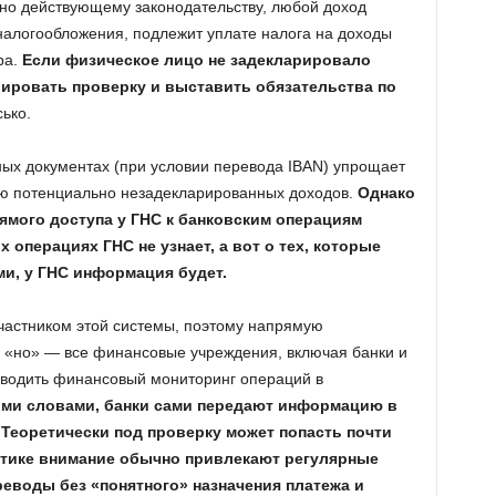
но действующему законодательству, любой доход
налогообложения, подлежит уплате налога на доходы
ра.
Если физическое лицо не задекларировало
иировать проверку и выставить обязательства по
ько.
ых документах (при условии перевода IBAN) упрощает
ию потенциально незадекларированных доходов.
Однако
рямого доступа у ГНС к банковским операциям
х операциях ГНС не узнает, а вот о тех, которые
и, у ГНС информация будет.
частником этой системы, поэтому напрямую
 «но» — все финансовые учреждения, включая банки и
оводить финансовый мониторинг операций в
ми словами, банки сами передают информацию в
 Теоретически под проверку может попасть почти
ктике внимание обычно привлекают регулярные
реводы без «понятного» назначения платежа и