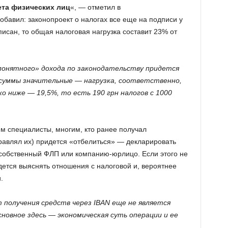
ета физических лиц
«, — отметил в
обавил: законопроект о налогах все еще на подписи у
писан, то общая налоговая нагрузка составит 23% от
епонятного» дохода по законодательству придется
 суммы значительные — нагрузка, соответственно,
ко ниже — 19,5%, то есть 190 грн налогов с 1000
м специалисты, многим, кто ранее получал
равлял их) придется «отбелиться» — декларировать
собственный ФЛП или компанию-юрлицо. Если этого не
дется выяснять отношения с налоговой и, вероятнее
.
 получения средств через IBAN еще не является
сновное здесь — экономическая суть операции и ее