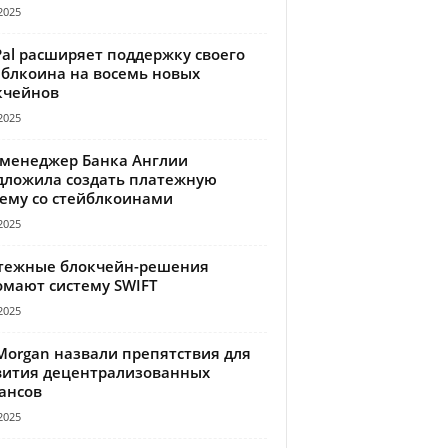
2025
Pal расширяет поддержку своего
йблкоина на восемь новых
кчейнов
2025
-менеджер Банка Англии
дложила создать платежную
тему со стейблкоинами
2025
тежные блокчейн-решения
омают систему SWIFT
2025
Morgan назвали препятствия для
вития децентрализованных
ансов
2025