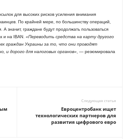
посылок для высоких рисков усиления внимания
раинцев. По крайней мере, по большинству операций,
 А значит, граждане будут продолжать пользоваться
к и на IBAN.
«Переводить средства на карту другого
сех граждан Украины за то, что они проводят
о, и дорого для налоговых органов»
, — резюмировала
Следующая статья
рым
Евроцентробанк ищет
технологических партнеров для
развития цифрового евро