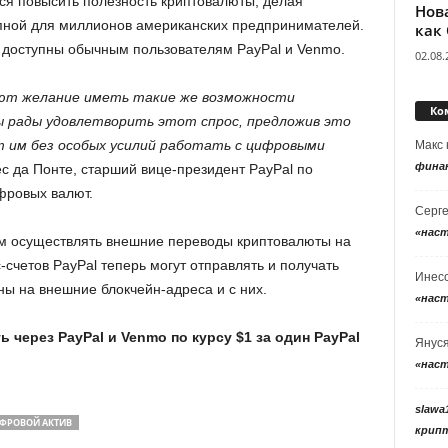
ся повысить полезность криптовалюты, делая
Нов
ной для миллионов американских предпринимателей.
как
и доступны обычным пользователям PayPal и Venmo.
02.08.
ают желание иметь такие же возможности
Ко
 рады удовлетворить этот спрос, предложив это
т им без особых усилий работать с цифровыми
Макс
фина
с да Понте, старший вице-президент PayPal по
фровых валют.
Серг
«нас
ам осуществлять внешние переводы криптовалюты на
счетов PayPal теперь могут отправлять и получать
Инес
ы на внешние блокчейн-адреса и с них.
«нас
 через PayPal и Venmo по курсу $1 за один PayPal
Янус
«нас
slawa
ФРОВОЙ АКТИВ
крип