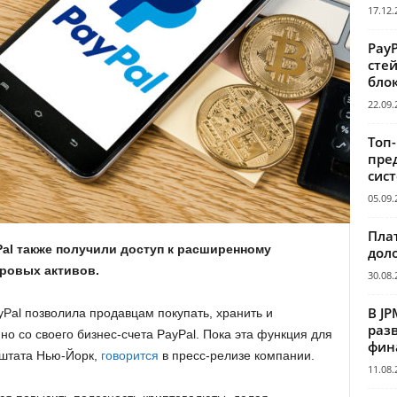
17.12.
Pay
сте
бло
22.09.
Топ
пре
сис
05.09.
Пла
al также получили доступ к расширенному
дол
ровых активов.
30.08.
В JP
al позволила продавцам покупать, хранить и
раз
о со своего бизнес-счета PayPal. Пока эта функция для
фин
 штата Нью-Йорк,
говорится
в пресс-релизе компании.
11.08.