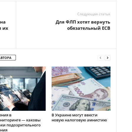
Следующая статья
 на
Для ФЛП хотят вернуть
и их
обязательный ЕСВ
АВТОРА
ения в
В Украине могут ввести
ниторинге — каковы
новую налоговую амнистию
аки подозрительного
ения