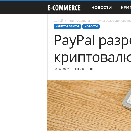
НОВОСТИ
КРИ
e
-
Домой
Криптовалюты
PayPal разрешил бизне
КРИПТОВАЛЮТЫ
НОВОСТИ
PayPal раз
C
o
криптовал
m
30.09.2024
68
0
m
e
r
c
e