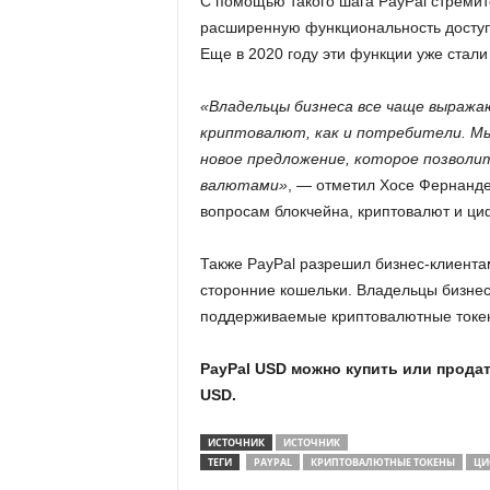
С помощью такого шага PayPal стремит
расширенную функциональность доступ
Еще в 2020 году эти функции уже стал
«Владельцы бизнеса все чаще выраж
криптовалют, как и потребители. Мы
новое предложение, которое позволи
валютами»
, — отметил Хосе Фернанде
вопросам блокчейна, криптовалют и ци
Также PayPal разрешил бизнес-клиент
сторонние кошельки. Владельцы бизнес-
поддерживаемые криптовалютные токен
PayPal USD можно купить или продать
USD.
ИСТОЧНИК
ИСТОЧНИК
ТЕГИ
PAYPAL
КРИПТОВАЛЮТНЫЕ ТОКЕНЫ
ЦИ