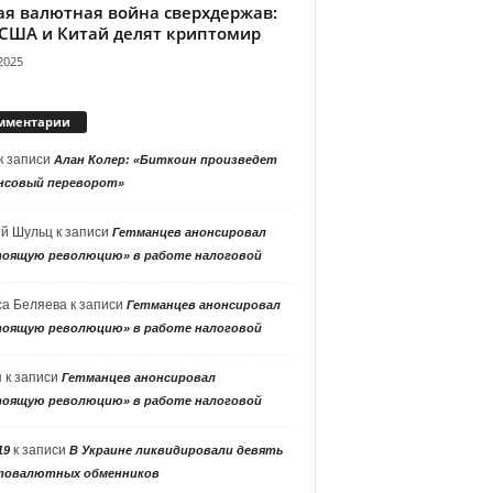
ая валютная война сверхдержав:
 США и Китай делят криптомир
2025
мментарии
к записи
Алан Колер: «Биткоин произведет
нсовый переворот»
ей Шульц
к записи
Гетманцев анонсировал
тоящую революцию» в работе налоговой
са Беляева
к записи
Гетманцев анонсировал
тоящую революцию» в работе налоговой
я
к записи
Гетманцев анонсировал
тоящую революцию» в работе налоговой
к записи
19
В Украине ликвидировали девять
товалютных обменников