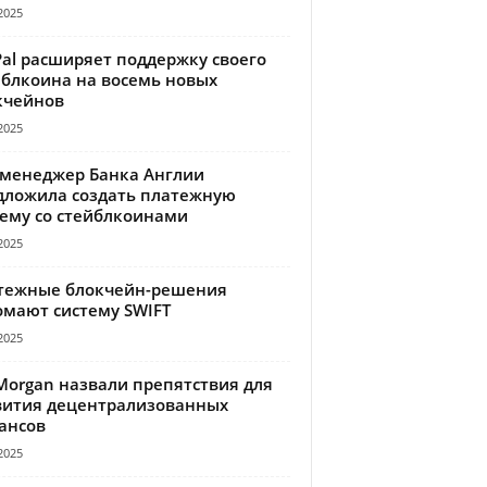
2025
Pal расширяет поддержку своего
йблкоина на восемь новых
кчейнов
2025
-менеджер Банка Англии
дложила создать платежную
тему со стейблкоинами
2025
тежные блокчейн-решения
омают систему SWIFT
2025
Morgan назвали препятствия для
вития децентрализованных
ансов
2025