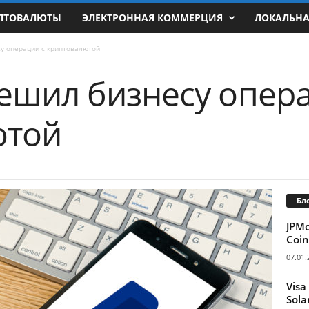
ПТОВАЛЮТЫ
ЭЛЕКТРОННАЯ КОММЕРЦИЯ
ЛОКАЛЬН
су операции с криптовалютой
решил бизнесу опер
ютой
Бл
JPM
Coin
07.01.
Visa
Sola