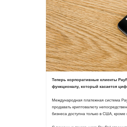
.
c
o
m
.
u
Теперь корпоративные клиенты PayP
a
функционалу, который касается циф
Международная платежная система PayP
продавать криптовалюту непосредственн
бизнеса доступна только в США, кроме