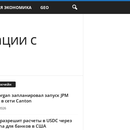
АЯ ЭКОНОМИКА
GEO
ации с
окчейн
organ запланировал запуск JPM
 в сети Canton
2026
 разрешит расчеты в USDC через
na для банков в США