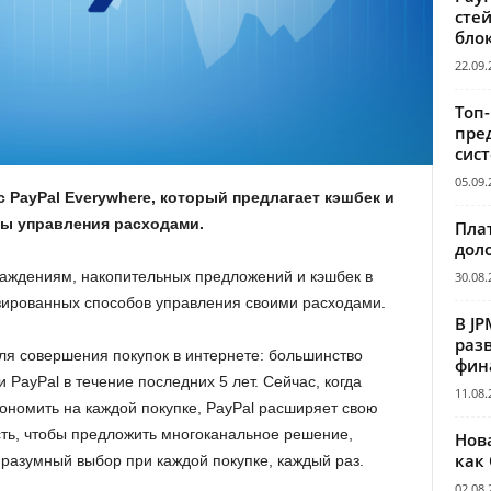
сте
бло
22.09.
Топ
пре
сис
05.09.
 PayPal Everywhere, который предлагает кэшбек и
ы управления расходами.
Пла
дол
раждениям, накопительных предложений и кэшбек в
30.08.
зированных способов управления своими расходами.
В JP
раз
я совершения покупок в интернете: большинство
фин
PayPal в течение последних 5 лет. Сейчас, когда
11.08.
ономить на каждой покупке, PayPal расширяет свою
ть, чтобы предложить многоканальное решение,
Нов
как
 разумный выбор при каждой покупке, каждый раз.
02.08.