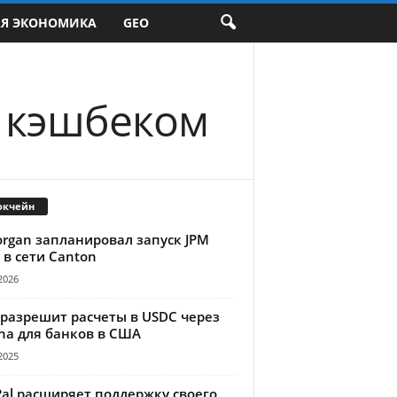
АЯ ЭКОНОМИКА
GEO
с кэшбеком
окчейн
organ запланировал запуск JPM
 в сети Canton
2026
 разрешит расчеты в USDC через
na для банков в США
2025
Pal расширяет поддержку своего