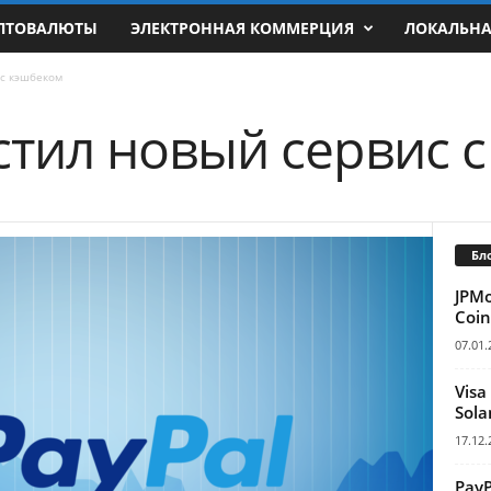
ПТОВАЛЮТЫ
ЭЛЕКТРОННАЯ КОММЕРЦИЯ
ЛОКАЛЬН
 с кэшбеком
устил новый сервис 
Бл
JPM
Coin
07.01.
Visa
Sola
17.12.
Pay