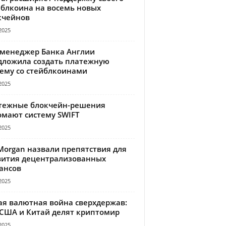
йблкоина на восемь новых
кчейнов
2025
-менеджер Банка Англии
дложила создать платежную
тему со стейблкоинами
2025
тежные блокчейн-решения
омают систему SWIFT
2025
Morgan назвали препятствия для
вития децентрализованных
ансов
2025
ая валютная война сверхдержав:
 США и Китай делят криптомир
2025