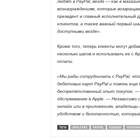
любят в PayPal, везде — как в магази
вознаграждениям, которые возвращаю
президент и главный исполнительный д
клиентов, а также важный первый ша
доступными везде».
Кроме того, теперь клиенты могут добав
несколько шагов и использовать ее с A
оплаты.
«Мы рады сотрудничать с PayPal, что
дебетовых карт PayPal и помочь еще
беспрепятственный опыт покупок,
— 
обслуживанию в Apple. —
Независимо о
онлайн или в приложениях, владельцы
удобством и безопасностью, которые 
ТЕГИ
APPLE PAY
PAYPAL
КЭШБЕК
ПЛАТЕЖН