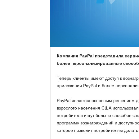
.
c
o
m
Компания PayPal представила сервис
.
более персонализированные способ
u
Теперь клиенты имеют доступ к вознаг
приложении PayPal и более персонали
a
PayPal является основным решением дл
взрослого населения США использовали 
потребители ищут больше способов сэк
программу вознаграждений и доступнос
которое позволит потребителям делать