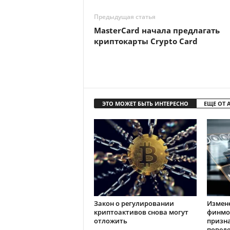
Предыдущая статья
MasterСard начала предлагать
криптокарты Crypto Card
ЭТО МОЖЕТ БЫТЬ ИНТЕРЕСНО
ЕЩЕ ОТ 
Закон о регулировании
Измен
криптоактивов снова могут
финмо
отложить
призн
повед