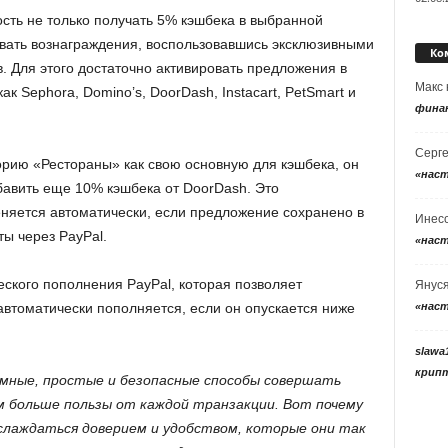
сть не только получать 5% кэшбека в выбранной
ивать вознаграждения, воспользовавшись эксклюзивными
Ко
 Для этого достаточно активировать предложения в
Макс
ак Sephora, Domino’s, DoorDash, Instacart, PetSmart и
фина
Серг
орию «Рестораны» как свою основную для кэшбека, он
«нас
бавить еще 10% кэшбека от DoorDash. Это
няется автоматически, если предложение сохранено в
Инес
ы через PayPal.
«нас
еского пополнения PayPal, которая позволяет
Янус
«нас
автоматически пополняется, если он опускается ниже
slawa
крип
мные, простые и безопасные способы совершать
м больше пользы от каждой транзакции. Вот почему
лаждаться доверием и удобством, которые они так