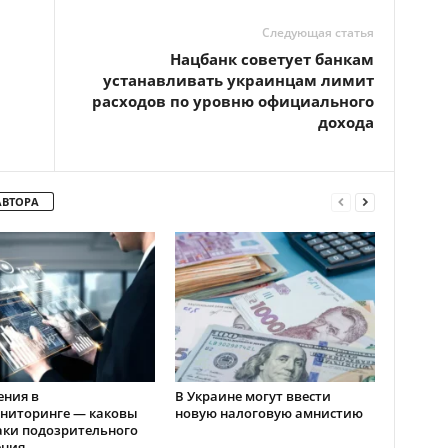
Следующая статья
Нацбанк советует банкам
устанавливать украинцам лимит
расходов по уровню официального
дохода
АВТОРА
ения в
В Украине могут ввести
ниторинге — каковы
новую налоговую амнистию
аки подозрительного
ения