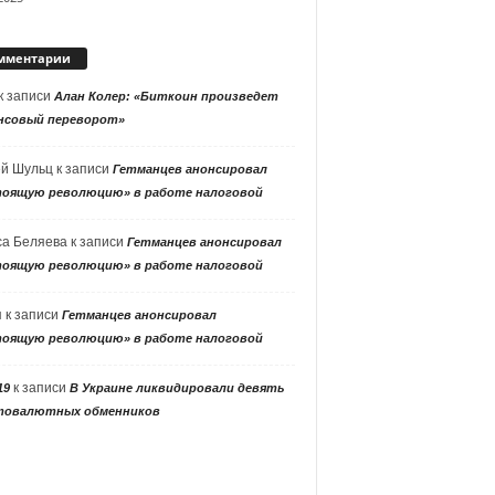
мментарии
к записи
Алан Колер: «Биткоин произведет
нсовый переворот»
ей Шульц
к записи
Гетманцев анонсировал
тоящую революцию» в работе налоговой
са Беляева
к записи
Гетманцев анонсировал
тоящую революцию» в работе налоговой
я
к записи
Гетманцев анонсировал
тоящую революцию» в работе налоговой
к записи
19
В Украине ликвидировали девять
товалютных обменников