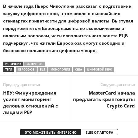
В начале года Пьеро Чиполлоне рассказал о подготовке к
запуску цифрового евро, в том числе о высочайших
стандартах приватности для цифровой валюты. Выступая
перед комитетом Европарламента по экономическим и
валютным вопросам, член исполнительного совета ЕЦБ
подчеркнул, что жители Евросоюза смогут свободно и
безопасно пользоваться цифровым евро.
ИСТОЧНИК
ИСТОЧНИК
ТЕГИ
ЕВРОСОЮЗ
ЕЦБ
МОНОПОЛИЯ
США
ЦИФРОВОЙ ЕВРО
Предыдущая статья
Следующая статья
НБУ: Финучреждения
MasterСard начала
усилят мониторинг
предлагать криптокарты
деловых отношений с
Crypto Card
лицами PEP
ЭТО МОЖЕТ БЫТЬ ИНТЕРЕСНО
ЕЩЕ ОТ АВТОРА