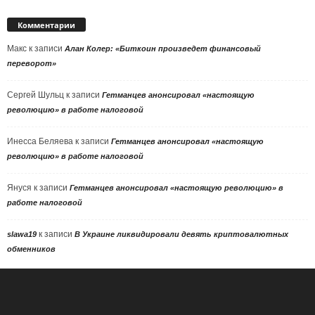
Комментарии
Макс
к записи
Алан Колер: «Биткоин произведет финансовый
переворот»
Сергей Шульц
к записи
Гетманцев анонсировал «настоящую
революцию» в работе налоговой
Инесса Беляева
к записи
Гетманцев анонсировал «настоящую
революцию» в работе налоговой
Януся
к записи
Гетманцев анонсировал «настоящую революцию» в
работе налоговой
к записи
slawa19
В Украине ликвидировали девять криптовалютных
обменников