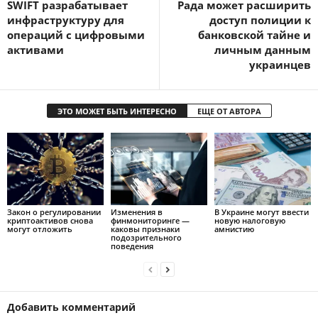
SWIFT разрабатывает
Рада может расширить
инфраструктуру для
доступ полиции к
операций с цифровыми
банковской тайне и
активами
личным данным
украинцев
ЭТО МОЖЕТ БЫТЬ ИНТЕРЕСНО
ЕЩЕ ОТ АВТОРА
Закон о регулировании
Изменения в
В Украине могут ввести
криптоактивов снова
финмониторинге —
новую налоговую
могут отложить
каковы признаки
амнистию
подозрительного
поведения
Добавить комментарий