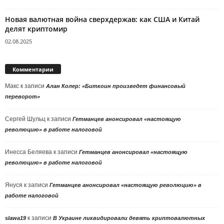
Новая валютная война сверхдержав: как США и Китай
делят криптомир
02.08.2025
Комментарии
Макс
к записи
Алан Колер: «Биткоин произведет финансовый
переворот»
Сергей Шульц
к записи
Гетманцев анонсировал «настоящую
революцию» в работе налоговой
Инесса Беляева
к записи
Гетманцев анонсировал «настоящую
революцию» в работе налоговой
Януся
к записи
Гетманцев анонсировал «настоящую революцию» в
работе налоговой
к записи
slawa19
В Украине ликвидировали девять криптовалютных