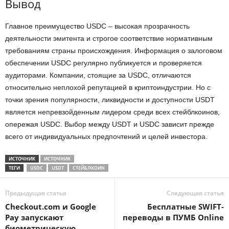
Вывод
Главное преимущество USDC – высокая прозрачность
деятельности эмитента и строгое соответствие нормативным
требованиям страны происхождения. Информация о залоговом
обеспечении USDC регулярно публикуется и проверяется
аудиторами. Компании, стоящие за USDC, отличаются
относительно неплохой репутацией в криптоиндустрии. Но с
точки зрения популярности, ликвидности и доступности USDT
является непревзойденным лидером среди всех стейблкоинов,
опережая USDC. Выбор между USDT и USDC зависит прежде
всего от индивидуальных предпочтений и целей инвестора.
ИСТОЧНИК
ИСТОЧНИК
ТЕГИ
USDC
USDT
СТЕЙБЛКОИН
Предыдущая статья
Следующая статья
Checkout.com и Google
Бесплатные SWIFT-
Pay запускают
переводы в ПУМБ Online
биометрическую