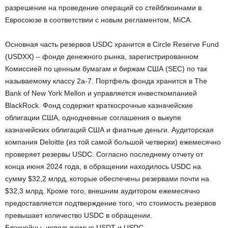
разрешение на проведение операций со стейблкоинами в
Евросоюзе в соответствии с новым регламентом, MiCA.
Основная часть резервов USDC хранится в Circle Reserve Fund
(USDXX) – фонде денежного рынка, зарегистрированном
Комиссией по ценным бумагам и биржам США (SEC) по так
называемому классу 2a-7. Портфель фонда хранится в The
Bank of New York Mellon и управляется инвесткомпанией
BlackRock. Фонд содержит краткосрочные казначейские
облигации США, однодневные соглашения о выкупе
казначейских облигаций США и фиатные деньги. Аудиторская
компания Deloitte (из той самой большой четверки) ежемесячно
проверяет резервы USDC. Согласно последнему отчету от
конца июня 2024 года, в обращении находилось USDC на
сумму $32,2 млрд, которые обеспечены резервами почти на
$32,3 млрд. Кроме того, внешним аудитором ежемесячно
предоставляется подтверждение того, что стоимость резервов
превышает количество USDC в обращении.
Блокчейны, используемые USDT и USDC