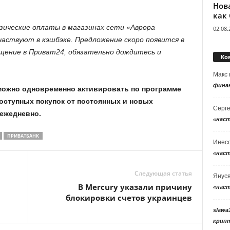
Нов
как
ические оплаты в магазинах сети «Аврора
02.08.
аствуют в кэшбэке. Предложение скоро появится в
щение в Приват24, обязательно дождитесь и
Ко
Макс
фина
можно одновременно активировать по программе
доступных покупок от постоянных и новых
Серг
ежедневно.
«нас
ПРИВАТБАНК
Инес
«нас
Следующая статья
Янус
В Mercury указали причину
«нас
блокировки счетов украинцев
slawa
крип