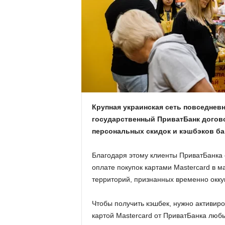
.
c
o
m
.
Крупная украинская сеть повседнев
государственный ПриватБанк догов
u
персональных скидок и кэшбэков ба
a
Благодаря этому клиенты ПриватБанка 
оплате покупок картами Mastercard в м
территорий, признанных временно окк
Чтобы получить кэшбек, нужно активир
картой Mastercard от ПриватБанка любы