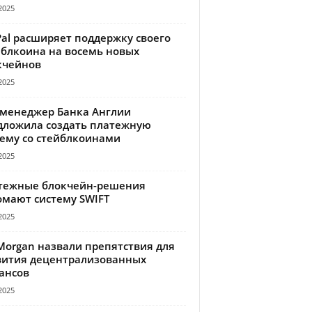
2025
Pal расширяет поддержку своего
йблкоина на восемь новых
кчейнов
2025
-менеджер Банка Англии
дложила создать платежную
тему со стейблкоинами
2025
тежные блокчейн-решения
омают систему SWIFT
2025
Morgan назвали препятствия для
вития децентрализованных
ансов
2025