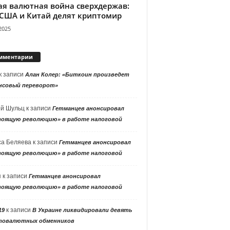
ая валютная война сверхдержав:
 США и Китай делят криптомир
2025
мментарии
к записи
Алан Колер: «Биткоин произведет
нсовый переворот»
ей Шульц
к записи
Гетманцев анонсировал
тоящую революцию» в работе налоговой
са Беляева
к записи
Гетманцев анонсировал
тоящую революцию» в работе налоговой
я
к записи
Гетманцев анонсировал
тоящую революцию» в работе налоговой
к записи
19
В Украине ликвидировали девять
товалютных обменников