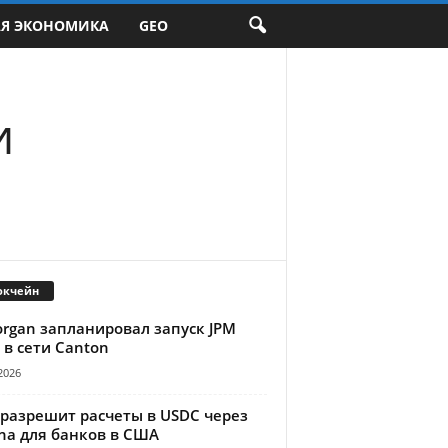
АЯ ЭКОНОМИКА
GEO
и
окчейн
organ запланировал запуск JPM
 в сети Canton
2026
 разрешит расчеты в USDC через
na для банков в США