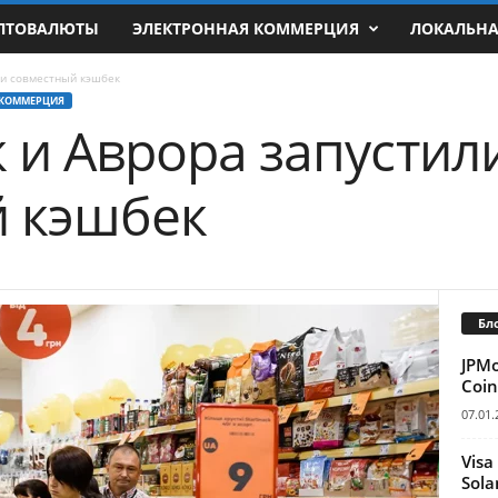
ПТОВАЛЮТЫ
ЭЛЕКТРОННАЯ КОММЕРЦИЯ
ЛОКАЛЬН
ли совместный кэшбек
 КОММЕРЦИЯ
 и Аврора запустил
й кэшбек
Бл
JPM
Coin
07.01.
Visa
Sola