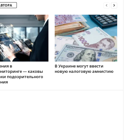
АВТОРА
ения в
В Украине могут ввести
ниторинге — каковы
новую налоговую амнистию
аки подозрительного
ения