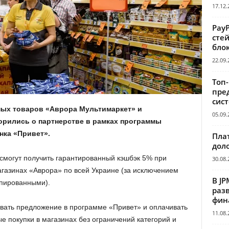
17.12.
Pay
сте
бло
22.09.
Топ
пре
сис
ных товаров «Аврора Мультимаркет» и
05.09.
орились о партнерстве в рамках программы
нка «Привет».
Пла
дол
смогут получить гарантированный кэшбэк 5% при
30.08.
агазинах «Аврора» по всей Украине (за исключением
В JP
упированными).
раз
фин
овать предложение в программе «Привет» и оплачивать
11.08.
е покупки в магазинах без ограничений категорий и