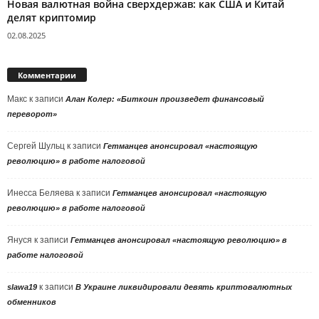
Новая валютная война сверхдержав: как США и Китай
делят криптомир
02.08.2025
Комментарии
Макс
к записи
Алан Колер: «Биткоин произведет финансовый
переворот»
Сергей Шульц
к записи
Гетманцев анонсировал «настоящую
революцию» в работе налоговой
Инесса Беляева
к записи
Гетманцев анонсировал «настоящую
революцию» в работе налоговой
Януся
к записи
Гетманцев анонсировал «настоящую революцию» в
работе налоговой
к записи
slawa19
В Украине ликвидировали девять криптовалютных
обменников