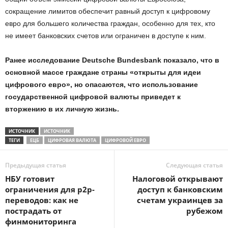
сокращение лимитов обеспечит равный доступ к цифровому
евро для большего количества граждан, особенно для тех, кто
не имеет банковских счетов или ограничен в доступе к ним.
Ранее исследование Deutsche Bundesbank показало, что в
основной массе граждане страны «открыты для идеи
цифрового евро», но опасаются, что использование
государственной цифровой валюты приведет к
вторжению в их личную жизнь.
ИСТОЧНИК
ИСТОЧНИК
ТЕГИ
ЕЦБ
ЦИФРОВАЯ ВАЛЮТА
ЦИФРОВОЙ ЕВРО
Предыдущая статья
Следующая статья
НБУ готовит
Налоговой открывают
ограничения для p2p-
доступ к банковским
переводов: как не
счетам украинцев за
пострадать от
рубежом
финмониторинга