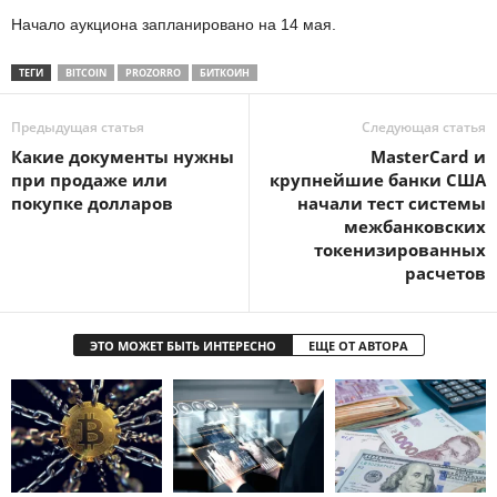
Начало аукциона запланировано на 14 мая.
ТЕГИ
BITCOIN
PROZORRO
БИТКОИН
Предыдущая статья
Следующая статья
Какие документы нужны
MasterСard и
при продаже или
крупнейшие банки США
покупке долларов
начали тест системы
межбанковских
токенизированных
расчетов
ЭТО МОЖЕТ БЫТЬ ИНТЕРЕСНО
ЕЩЕ ОТ АВТОРА