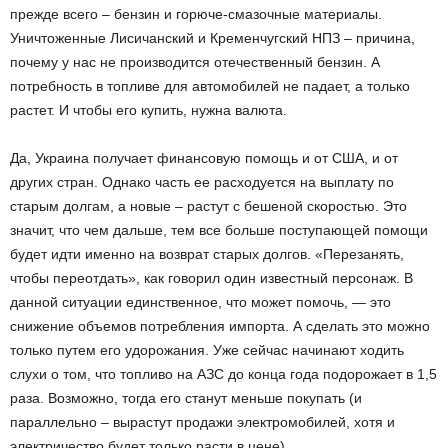
прежде всего – бензин и горюче-смазочные материалы.
Уничтоженные Лисичанский и Кременчугский НПЗ – причина,
почему у нас не производится отечественный бензин. А
потребность в топливе для автомобилей не падает, а только
растет. И чтобы его купить, нужна валюта.
Да, Украина получает финансовую помощь и от США, и от
других стран. Однако часть ее расходуется на выплату по
старым долгам, а новые – растут с бешеной скоростью. Это
значит, что чем дальше, тем все больше поступающей помощи
будет идти именно на возврат старых долгов. «Перезанять,
чтобы переотдать», как говорил один известный персонаж. В
данной ситуации единственное, что может помочь, — это
снижение объемов потребления импорта. А сделать это можно
только путем его удорожания. Уже сейчас начинают ходить
слухи о том, что топливо на АЗС до конца года подорожает в 1,5
раза. Возможно, тогда его станут меньше покупать (и
параллельно – вырастут продажи электромобилей, хотя и
электричество будет только расти в цене).