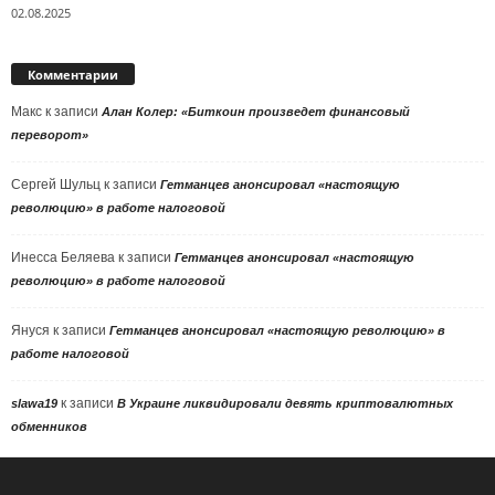
02.08.2025
Комментарии
Макс
к записи
Алан Колер: «Биткоин произведет финансовый
переворот»
Сергей Шульц
к записи
Гетманцев анонсировал «настоящую
революцию» в работе налоговой
Инесса Беляева
к записи
Гетманцев анонсировал «настоящую
революцию» в работе налоговой
Януся
к записи
Гетманцев анонсировал «настоящую революцию» в
работе налоговой
к записи
slawa19
В Украине ликвидировали девять криптовалютных
обменников