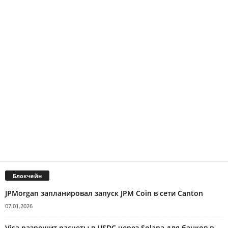
Блокчейн
JPMorgan запланировал запуск JPM Coin в сети Canton
07.01.2026
Visa разрешит расчеты в USDC через Solana для банков в