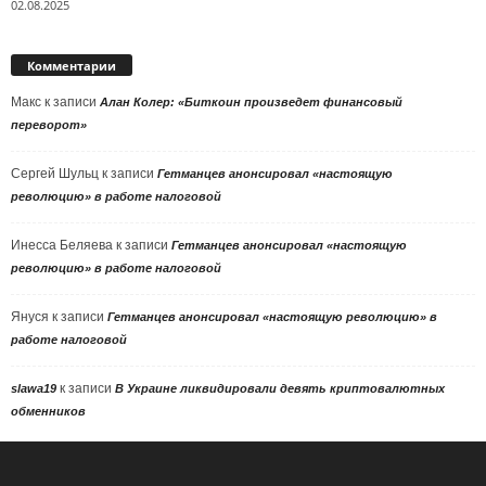
02.08.2025
Комментарии
Макс
к записи
Алан Колер: «Биткоин произведет финансовый
переворот»
Сергей Шульц
к записи
Гетманцев анонсировал «настоящую
революцию» в работе налоговой
Инесса Беляева
к записи
Гетманцев анонсировал «настоящую
революцию» в работе налоговой
Януся
к записи
Гетманцев анонсировал «настоящую революцию» в
работе налоговой
к записи
slawa19
В Украине ликвидировали девять криптовалютных
обменников