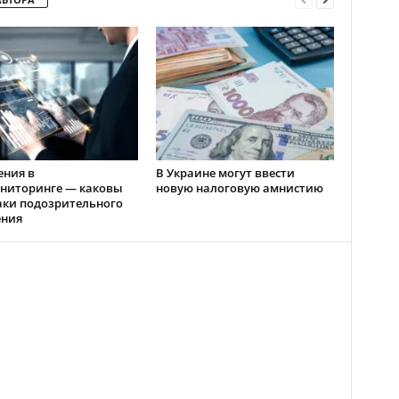
ения в
В Украине могут ввести
ниторинге — каковы
новую налоговую амнистию
аки подозрительного
ения