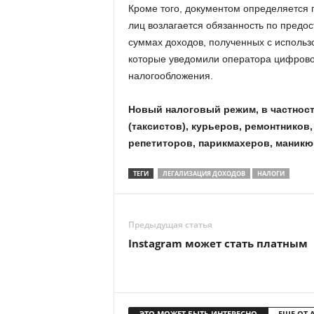
Кроме того, документом определяется
лиц возлагается обязанность по пред
суммах доходов, полученных с исполь
которые уведомили оператора цифров
налогообложения.
Новый налоговый режим, в частност
(таксистов), курьеров, ремонтников
репетиторов, парикмахеров, маникюр
ТЕГИ
ЛЕГАЛИЗАЦИЯ ДОХОДОВ
НАЛОГИ
Предыдущая статья
Instagram может стать платным
ЭТО МОЖЕТ БЫТЬ ИНТЕРЕСНО
ЕЩЕ ОТ 