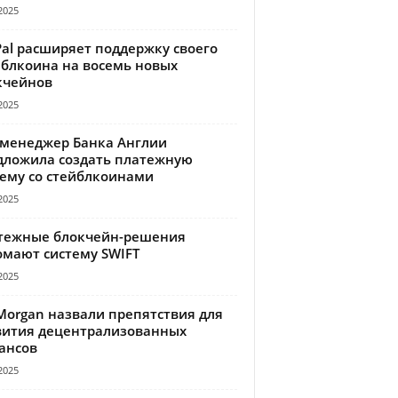
2025
Pal расширяет поддержку своего
йблкоина на восемь новых
кчейнов
2025
-менеджер Банка Англии
дложила создать платежную
тему со стейблкоинами
2025
тежные блокчейн-решения
омают систему SWIFT
2025
Morgan назвали препятствия для
вития децентрализованных
ансов
2025