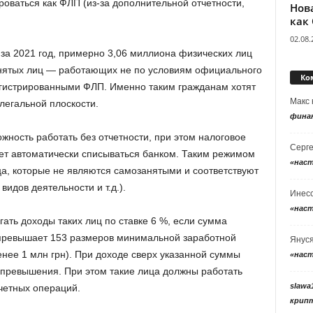
оваться как ФЛП (из-за дополнительной отчетности,
Нов
как
02.08.
 за 2021 год, примерно 3,06 миллиона физических лиц
нятых лиц — работающих не по условиям официального
Ко
егистрированными ФЛП. Именно таким гражданам хотят
Макс
легальной плоскости.
фина
ность работать без отчетности, при этом налоговое
Серг
дет автоматически списываться банком. Таким режимом
«нас
ца, которые не являются самозанятыми и соответствуют
видов деятельности и т.д.).
Инес
«нас
ать доходы таких лиц по ставке 6 %, если сумма
 превышает 153 размеров минимальной заработной
Янус
енее 1 млн грн). При доходе сверх указанной суммы
«нас
 превышения. При этом такие лица должны работать
slawa
четных операций.
крип