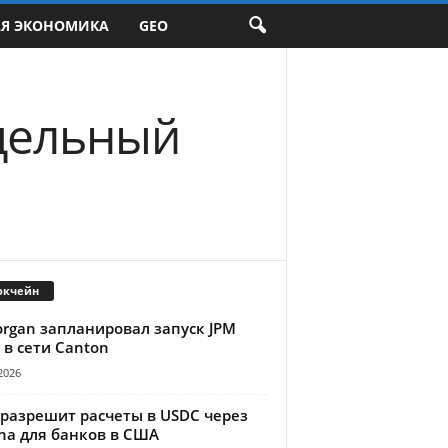
АЯ ЭКОНОМИКА
GEO
тдельный
окчейн
organ запланировал запуск JPM
 в сети Canton
2026
 разрешит расчеты в USDC через
na для банков в США