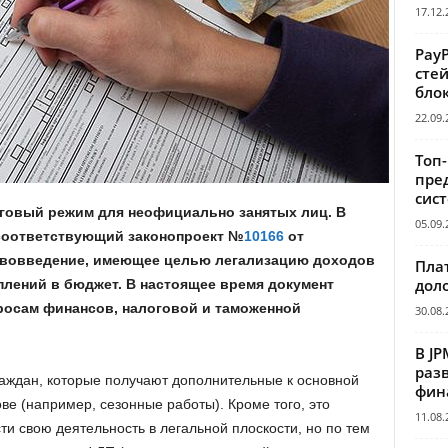
17.12.
Pay
сте
бло
22.09.
Топ
пре
сис
оговый режим для неофициально занятых лиц. В
05.09.
соответствующий законопроект №
10166
от
нововведение, имеющее целью легализацию доходов
Пла
дол
плений в бюджет. В настоящее время документ
росам финансов, налоговой и таможенной
30.08.
В JP
раз
аждан, которые получают дополнительные к основной
фин
ве (например, сезонные работы). Кроме того, это
11.08.
ти свою деятельность в легальной плоскости, но по тем