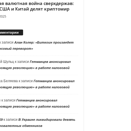
ая валютная война сверхдержав:
 США и Китай делят криптомир
2025
мментарии
к записи
Алан Колер: «Биткоин произведет
нсовый переворот»
ей Шульц
к записи
Гетманцев анонсировал
тоящую революцию» в работе налоговой
са Беляева
к записи
Гетманцев анонсировал
тоящую революцию» в работе налоговой
я
к записи
Гетманцев анонсировал
тоящую революцию» в работе налоговой
к записи
19
В Украине ликвидировали девять
товалютных обменников