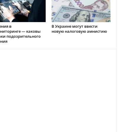
ения в
В Украине могут ввести
ниторинге — каковы
новую налоговую амнистию
аки подозрительного
ения