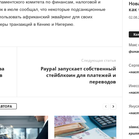
аментского комитета по финансам, налоговой и
Нов
как
к в июле сообщал, что некоторые подсанкционные
пользовать африканский эквайринг для своих
02.08.
еры транзакций в Кению и Нигерию.
Ко
Макс
фина
Следующая статья
Серг
за
Paypal запускает собственный
«нас
в
стейблкоин для платежей и
переводов
Инес
«нас
АВТОРА
Янус
«нас
slawa
крип