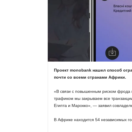
.
c
o
m
.
u
Проект monobank нашел способ огр
почти со всеми странами Африки.
a
«В связи с повышенным риском фрода 
трафиком мы закрываем все транзакции
Египта и Марокко», — заявил совладел
В Африке находится 54 независимых го