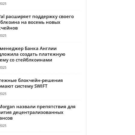
2025
Pal расширяет поддержку своего
йблкоина на восемь новых
кчейнов
2025
-менеджер Банка Англии
дложила создать платежную
тему со стейблкоинами
2025
тежные блокчейн-решения
омают систему SWIFT
2025
Morgan назвали препятствия для
вития децентрализованных
ансов
2025