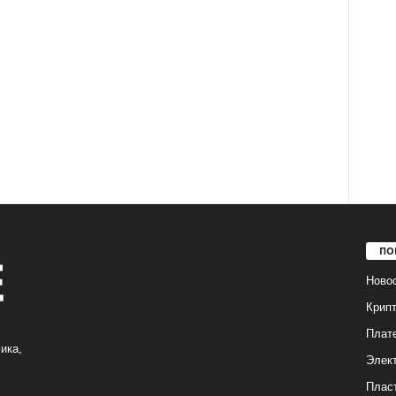
ПО
Ново
Крип
Плат
ика,
Элек
Плас