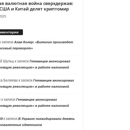
ая валютная война сверхдержав:
 США и Китай делят криптомир
2025
мментарии
к записи
Алан Колер: «Биткоин произведет
нсовый переворот»
ей Шульц
к записи
Гетманцев анонсировал
тоящую революцию» в работе налоговой
са Беляева
к записи
Гетманцев анонсировал
тоящую революцию» в работе налоговой
я
к записи
Гетманцев анонсировал
тоящую революцию» в работе налоговой
к записи
19
В Украине ликвидировали девять
товалютных обменников