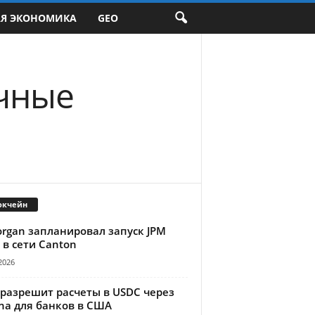
АЯ ЭКОНОМИКА
GEO
чные
окчейн
organ запланировал запуск JPM
 в сети Canton
2026
 разрешит расчеты в USDC через
na для банков в США