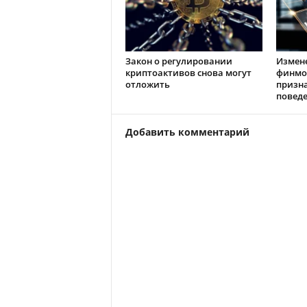
Закон о регулировании
Измен
криптоактивов снова могут
финмо
отложить
призн
повед
Добавить комментарий