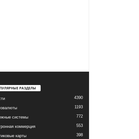
ПУЛЯРНЫЕ РАЗДЕЛЫ
4390
сти
1193
товалюты
772
ежные системы
553
тронная коммерция
398
тиковые карты