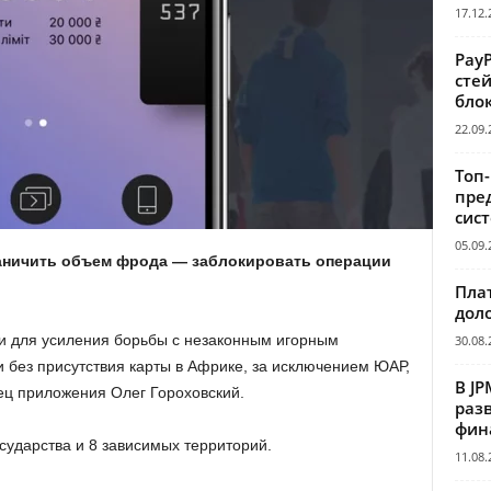
17.12.
Pay
сте
бло
22.09.
Топ
пре
сис
05.09.
аничить объем фрода — заблокировать операции
Пла
дол
и для усиления борьбы с незаконным игорным
30.08.
 без присутствия карты в Африке, за исключением ЮАР,
В JP
ец приложения Олег Гороховский.
раз
фин
сударства и 8 зависимых территорий.
11.08.