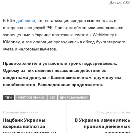
Данные: СБУ.
В БЭБ
добавили
, что легализация средств выполнялась в
интересах спецслужб РФ. При этом обменники использовали
запрещенные в Украине платежные системы WebMoney и
ЮMoney, а все операции проводились в обход бухгалтерского
учета и налоговых вычетов.
Правоохранители установили троих подозреваемых.
Одному из них вменяют незаконные действия со
средствами доступа к банковским счетам, двум другим —
пособничество. Расследование продолжается.
ТЕГИ
КРИПТООБМЕННИК
СБУ
ЦИФРОВАЯ ВАЛЮТА
Предыдущая статья
Следующая статья
Нацбанк Украины
В Украине изменились
всерьез взялся за
правила денежных
платежные системы и
переводов