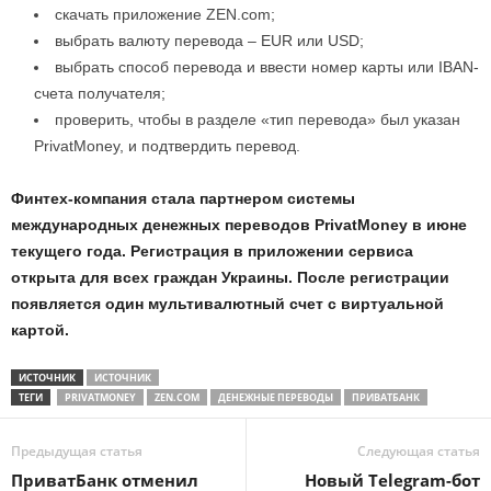
скачать приложение ZEN.com;
выбрать валюту перевода – EUR или USD;
выбрать способ перевода и ввести номер карты или IBAN-
счета получателя;
проверить, чтобы в разделе «тип перевода» был указан
PrivatMoney, и подтвердить перевод.
Финтех-компания стала партнером системы
международных денежных переводов PrivatMoney в июне
текущего года. Регистрация в приложении сервиса
открыта для всех граждан Украины. После регистрации
появляется один мультивалютный счет с виртуальной
картой.
ИСТОЧНИК
ИСТОЧНИК
ТЕГИ
PRIVATMONEY
ZEN.COM
ДЕНЕЖНЫЕ ПЕРЕВОДЫ
ПРИВАТБАНК
Предыдущая статья
Следующая статья
ПриватБанк отменил
Новый Telegram-бот