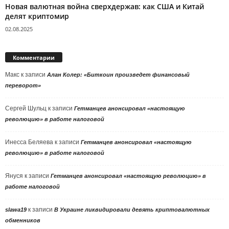
Новая валютная война сверхдержав: как США и Китай
делят криптомир
02.08.2025
Комментарии
Макс
к записи
Алан Колер: «Биткоин произведет финансовый
переворот»
Сергей Шульц
к записи
Гетманцев анонсировал «настоящую
революцию» в работе налоговой
Инесса Беляева
к записи
Гетманцев анонсировал «настоящую
революцию» в работе налоговой
Януся
к записи
Гетманцев анонсировал «настоящую революцию» в
работе налоговой
к записи
slawa19
В Украине ликвидировали девять криптовалютных
обменников