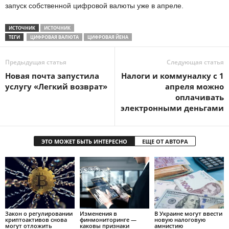
запуск собственной цифровой валюты уже в апреле.
ИСТОЧНИК
ИСТОЧНИК
ТЕГИ
ЦИФРОВАЯ ВАЛЮТА
ЦИФРОВАЯ ЙЕНА
Предыдущая статья
Следующая статья
Новая почта запустила
Налоги и коммуналку с 1
услугу «Легкий возврат»
апреля можно
оплачивать
электронными деньгами
ЭТО МОЖЕТ БЫТЬ ИНТЕРЕСНО
ЕЩЕ ОТ АВТОРА
Закон о регулировании
Изменения в
В Украине могут ввести
криптоактивов снова
финмониторинге —
новую налоговую
могут отложить
каковы признаки
амнистию