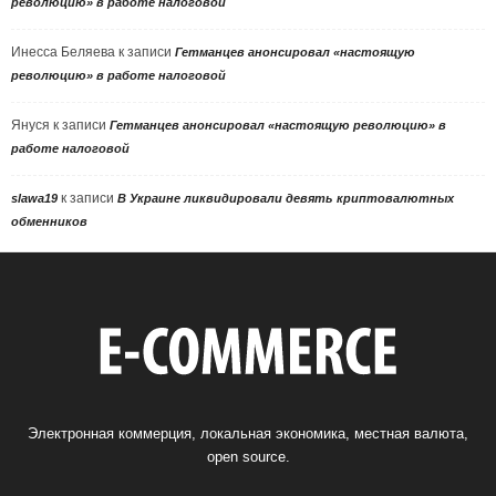
революцию» в работе налоговой
Инесса Беляева
к записи
Гетманцев анонсировал «настоящую
революцию» в работе налоговой
Януся
к записи
Гетманцев анонсировал «настоящую революцию» в
работе налоговой
к записи
slawa19
В Украине ликвидировали девять криптовалютных
обменников
Электронная коммерция, локальная экономика, местная валюта,
open source.