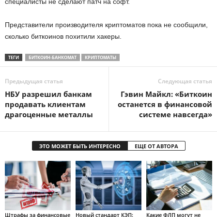
специалисты не сделают патч на софт.
Представители производителя криптоматов пока не сообщили,
сколько биткоинов похитили хакеры.
ТЕГИ
БИТКОИН-БАНКОМАТ
КРИПТОМАТЫ
Предыдущая статья
Следующая статья
НБУ разрешил банкам
Гэвин Майкл: «Биткоин
продавать клиентам
останется в финансовой
драгоценные металлы
системе навсегда»
ЭТО МОЖЕТ БЫТЬ ИНТЕРЕСНО
ЕЩЕ ОТ АВТОРА
Штрафы за финансовые
Новый стандарт КЭП:
Какие ФЛП могут не