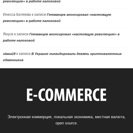
революцию» в работе налоговой
Инесса Беляева
к записи
Гетманцев анонсировал «настоящую
революцию» в работе налоговой
Януся
к записи
Гетманцев анонсировал «настоящую революцию» в
работе налоговой
к записи
slawa19
В Украине ликвидировали девять криптовалютных
обменников
Электронная коммерция, локальная экономика, местная валюта,
open source.