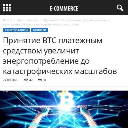
Домой
Криптовалюты
Принятие BTC платежным средством увеличит
энергопотребление до катастрофических масштабов
КРИПТОВАЛЮТЫ
НОВОСТИ
Принятие BTC платежным
средством увеличит
энергопотребление до
катастрофических масштабов
24.08.2022
42
0