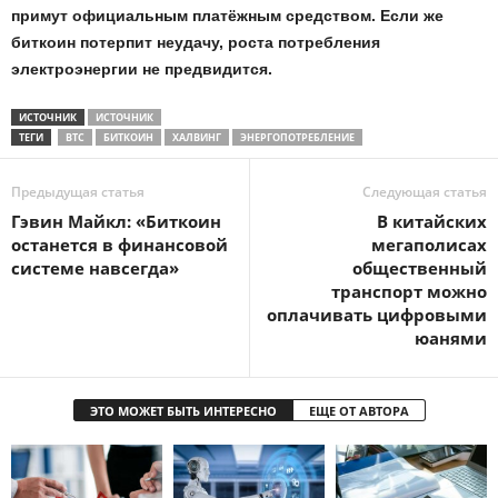
примут официальным платёжным средством. Если же
биткоин потерпит неудачу, роста потребления
электроэнергии не предвидится.
ИСТОЧНИК
ИСТОЧНИК
ТЕГИ
BTC
БИТКОИН
ХАЛВИНГ
ЭНЕРГОПОТРЕБЛЕНИЕ
Предыдущая статья
Следующая статья
Гэвин Майкл: «Биткоин
В китайских
останется в финансовой
мегаполисах
системе навсегда»
общественный
транспорт можно
оплачивать цифровыми
юанями
ЭТО МОЖЕТ БЫТЬ ИНТЕРЕСНО
ЕЩЕ ОТ АВТОРА