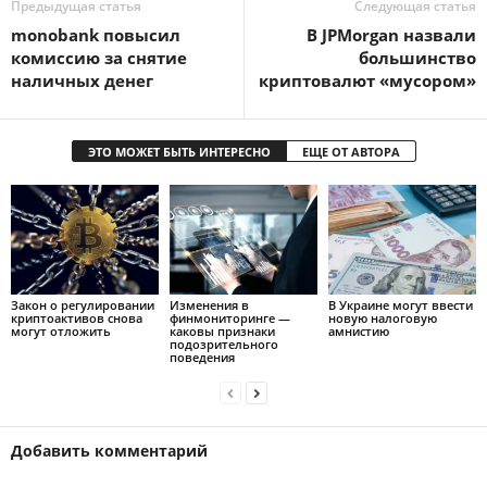
Предыдущая статья
Следующая статья
monobank повысил
В JPMorgan назвали
комиссию за снятие
большинство
наличных денег
криптовалют «мусором»
ЭТО МОЖЕТ БЫТЬ ИНТЕРЕСНО
ЕЩЕ ОТ АВТОРА
Закон о регулировании
Изменения в
В Украине могут ввести
криптоактивов снова
финмониторинге —
новую налоговую
могут отложить
каковы признаки
амнистию
подозрительного
поведения
Добавить комментарий