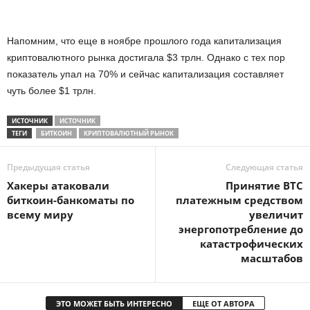
Напомним, что еще в ноябре прошлого года капитализация
криптовалютного рынка достигала $3 трлн. Однако с тех пор
показатель упал на 70% и сейчас капитализация составляет
чуть более $1 трлн.
ИСТОЧНИК
ИСТОЧНИК
ТЕГИ
БИТКОИН
КРИПТОВАЛЮТНЫЙ РЫНОК
Предыдущая статья
Следующая статья
Хакеры атаковали
Принятие BTC
биткоин-банкоматы по
платежным средством
всему миру
увеличит
энергопотребление до
катастрофических
масштабов
ЭТО МОЖЕТ БЫТЬ ИНТЕРЕСНО
ЕЩЕ ОТ АВТОРА