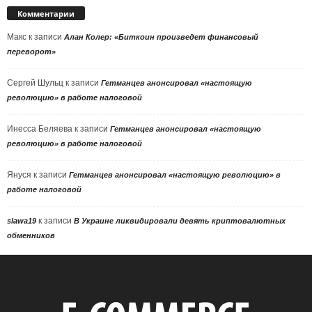
Комментарии
Макс
к записи
Алан Колер: «Биткоин произведет финансовый
переворот»
Сергей Шульц
к записи
Гетманцев анонсировал «настоящую
революцию» в работе налоговой
Инесса Беляева
к записи
Гетманцев анонсировал «настоящую
революцию» в работе налоговой
Януся
к записи
Гетманцев анонсировал «настоящую революцию» в
работе налоговой
к записи
slawa19
В Украине ликвидировали девять криптовалютных
обменников