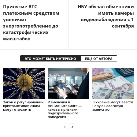
Принятие BTC
НБУ обязал обменники
платежным средством
иметь камеры
увеличит
видеонаблюдения с 1
энергопотребление до
сентября
катастрофических
масштабов
ЭТО МОЖЕТ БЫТЬ ИНТЕРЕСНО
ЕЩЕ ОТ АВТОРА
Закон о регулировании
Изменения в
В Украине могут ввести
криптоактивов снова
финмониторинге —
новую налоговую
могут отложить
каковы признаки
амнистию
подозрительного
поведения