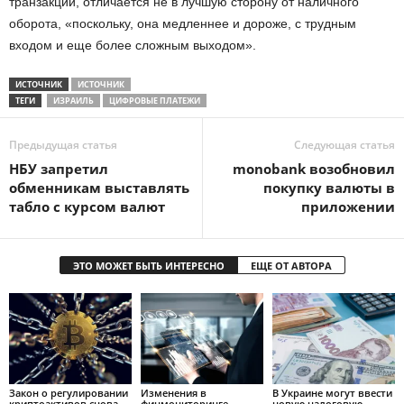
транзакций, отличается не в лучшую сторону от наличного
оборота, «поскольку, она медленнее и дороже, с трудным
входом и еще более сложным выходом».
ИСТОЧНИК
ИСТОЧНИК
ТЕГИ
ИЗРАИЛЬ
ЦИФРОВЫЕ ПЛАТЕЖИ
Предыдущая статья
Следующая статья
НБУ запретил
monobank возобновил
обменникам выставлять
покупку валюты в
табло с курсом валют
приложении
ЭТО МОЖЕТ БЫТЬ ИНТЕРЕСНО
ЕЩЕ ОТ АВТОРА
Закон о регулировании
Изменения в
В Украине могут ввести
криптоактивов снова
финмониторинге —
новую налоговую